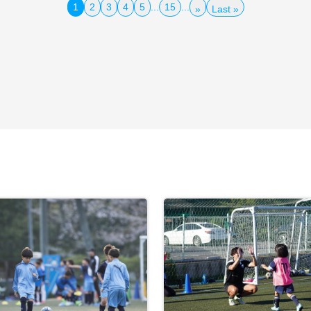
1
2
3
4
5
...
15
...
»
Last »