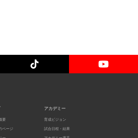
ブ
アカデミー
概要
育成ビジョン
のページ
試合日程・結果
リー
アカデミー選手