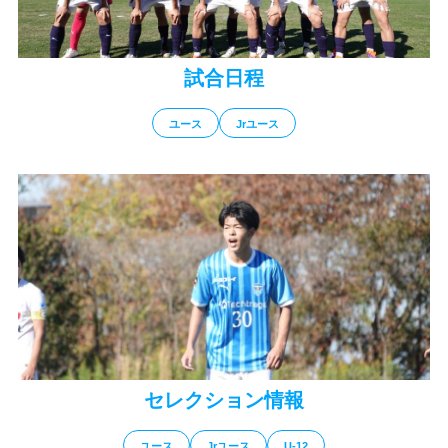
試合日程
ユース
Jrユース
セレクション情報
ユース
Jrユース
U-12