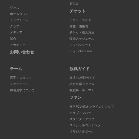
順位表
グッズ
チケット
ホームタウン
トップチーム
チケットガイド
クラブ
席種・価格表
メディア
チケット購入方法
試合
販売スケジュール
アカデミー
ニッパツシート
Buy Ticket Here
お問い合わせ
チーム
観戦ガイド
選手・スタッフ
横浜FC観戦ガイド
スケジュール
試合会場アクセス
練習見学について
観戦ルール・マナー
ファン
横浜FC公式オンラインショップ
クラブメンバー
スタータークラブ
スペシャルコンテンツ
オリジナルビール