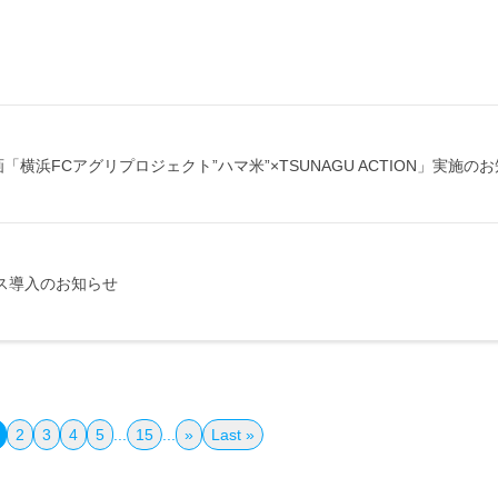
横浜FCアグリプロジェクト”ハマ米”×TSUNAGU ACTION」実施の
ス導入のお知らせ
2
3
4
5
...
15
...
»
Last »