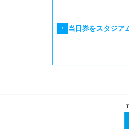
当日券をスタジア
2
T