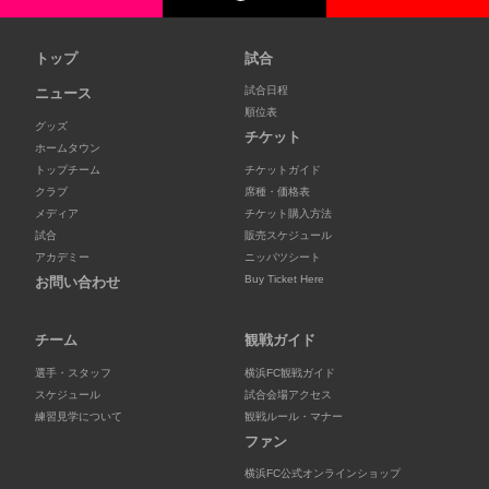
トップ
試合
試合日程
ニュース
順位表
グッズ
チケット
ホームタウン
トップチーム
チケットガイド
クラブ
席種・価格表
メディア
チケット購入方法
試合
販売スケジュール
アカデミー
ニッパツシート
Buy Ticket Here
お問い合わせ
チーム
観戦ガイド
選手・スタッフ
横浜FC観戦ガイド
スケジュール
試合会場アクセス
練習見学について
観戦ルール・マナー
ファン
横浜FC公式オンラインショップ