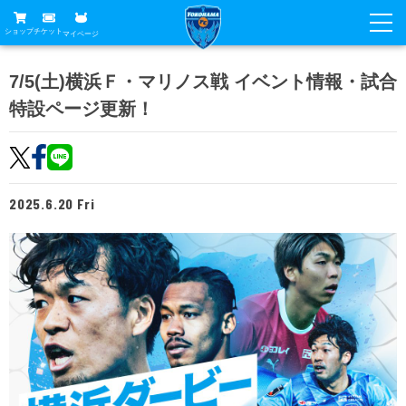
ショップ
チケット
マイページ
ニュース
7/5(土)横浜Ｆ・マリノス戦 イベント情報・試合
特設ページ更新！
グッズ
試合
ホームタウン
試合日程
チケット
トップチーム
順位表
2025.6.20 Fri
チケットガイド
チーム
クラブ
席種・価格表
選手・スタッフ
観戦ガイド
メディア
チケット購入方法
スケジュール
試合
横浜FC観戦ガイド
クラブ
販売スケジュール
練習見学について
アカデミー
試合会場アクセス
クラブ概要
ファン
ニッパツシート
観戦ルール・マナー
フリ丸のページ
Buy Ticket Here
横浜FC公式オンラインショップ
アカデミー