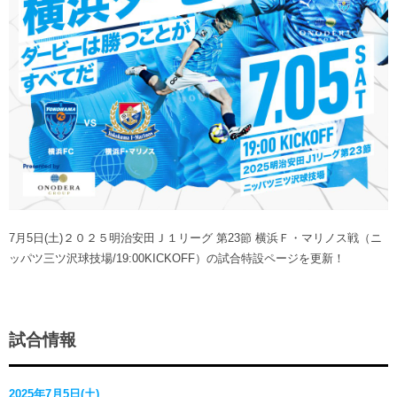
ヒストリー
クラブメンバー
育成ビジョン
パートナー
サステナビリティ
スタータークラブ
試合日程・結果
パートナー一覧
お問い合わせ
ホームタウン活動
スペシャルコンテンツ
アカデミー選手
あしながドリーム基金
横浜FCスポーツクラブ
オリジナルビール
アカデミースタッフ
お問い合わせ
ニッパツ横浜FCシーガルズ
フェニックスクラブ
ゲームスチュワード
サッカースクール
学生インターンシップ
7月5日(土)２０２５明治安田Ｊ１リーグ 第23節 横浜Ｆ・マリノス戦（ニ
チアスクール
ッパツ三ツ沢球技場/19:00KICKOFF）の試合特設ページを更新！
試合情報
2025年7月5日(土)