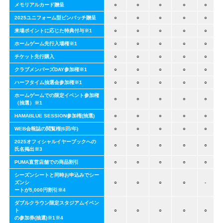
メモリアルカード贈呈
○
○
○
○
○
2025ユニフォーム型ピンバッチ贈呈
○
○
○
○
○
来場ポイントに応じた特典付与※1
○
○
○
○
○
ホームゲーム先行入場権※1
○
○
○
○
○
チケット先行購入
○
○
○
○
○
クラブメンバーズDAY参加権※1
○
○
○
○
○
ハーフタイム抽選会参加権※1
○
○
○
○
○
ホームゲームでの限定イベント参加権
○
○
○
○
○
（抽選）※1
HAMABLUE SESSION参加権(抽選)
○
○
○
○
○
WEB会報誌の閲覧権(6回/年)
○
○
○
○
○
2025オフィシャルイヤーブックへの
○
○
○
○
○
氏名掲出※3
PUMA直営店舗での商品割引
○
○
○
○
○
シーズンシートと同時お申込みでシー
ズンシ
○
○
○
○
-
ートが5,000円割引※4
ダブルクラウン限定スタジアムイベン
ト
○
○
○
○
○
の参加券(抽選)※1※4