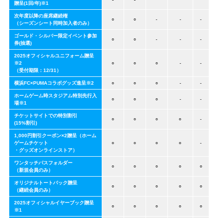
贈呈(1回/年)※1
次年度以降の座席継続権
○
○
-
-
-
（シーズンシート同時加入者のみ）
ゴールド・シルバー限定イベント参加
○
○
-
-
-
券(抽選)
2025オフィシャルユニフォーム贈呈
※2
○
○
○
-
-
（受付期限：12/31）
横浜FC×PUMAコラボグッズ進呈※2
○
○
○
-
-
ホームゲーム時スタジアム特別先行入
○
○
○
-
-
場※1
チケットサイトでの特別割引
○
○
○
○
-
(15%割引)
1,000円割引クーポン×2贈呈（ホーム
ゲームチケット
○
○
○
○
-
・グッズオンラインストア）
ワンタッチパスフォルダー
○
○
○
○
○
（新規会員のみ）
オリジナルトートバック贈呈
○
○
○
○
○
（継続会員のみ）
2025オフィシャルイヤーブック贈呈
○
○
○
○
○
※1