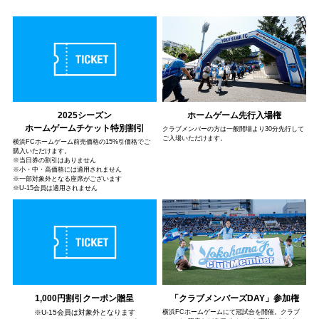
2025シーズン
ホームゲーム先行入場権
ホームゲームチケット特別割引
クラブメンバーの方は一般開場より30分先行して
ご入場いただけます。
横浜FCホームゲーム前売価格の15%引価格でご
購入いただけます。
※当日券の割引はありません
※小・中・高価格には適用されません
※一部対象外となる座席がございます
※U-15会員は適用されません
1,000円割引クーポン贈呈
「クラブメンバーズDAY」参加権
※U-15会員は対象外となります
横浜FCホームゲームにて冠試合を開催。クラブ