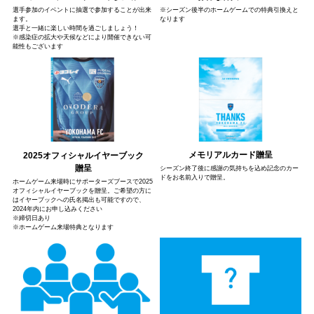
※シーズン後半のホームゲームでの特典引換えと
選手参加のイベントに抽選で参加することが出来
なります
ます。
選手と一緒に楽しい時間を過ごしましょう！
※感染症の拡大や天候などにより開催できない可
能性もございます
メモリアルカード贈呈
2025オフィシャルイヤーブック
贈呈
シーズン終了後に感謝の気持ちを込め記念のカー
ドをお名前入りで贈呈。
ホームゲーム来場時にサポーターズブースで2025
オフィシャルイヤーブックを贈呈。ご希望の方に
はイヤーブックへの氏名掲出も可能ですので、
2024年内にお申し込みください
※締切日あり
※ホームゲーム来場特典となります