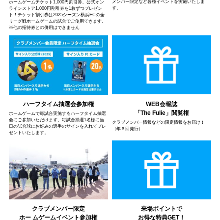
メンバー限定など各種イベントを実施いたしま
ホームゲームチケット1,000円割引券、公式オン
す。
ラインストア1,000円割引券を1枚ずつプレゼン
ト！チケット割引券は2025シーズン横浜FCの全
リーグ戦ホームゲームの試合でご使用できます。
※他の招待券との併用はできません
WEB会報誌
ハーフタイム抽選会参加権
「The Fulie」閲覧権
ホームゲームで毎試合実施するハーフタイム抽選
会にご参加いただけます。毎試合抽選1名様に当
クラブメンバー情報などの限定情報をお届け！
日の試合球にお好みの選手のサインを入れてプレ
（年６回発行）
ゼントいたします。
来場ポイントで
クラブメンバー限定
お得な特典GET！
ホー ムゲームイベント参加権