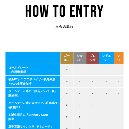
HOW TO ENTRY
入会の流れ
ゴー
シル
ブロ
レギュ
U-
ルド
バー
ンズ
ラー
15
ゴールドシート
○
-
-
-
-
ご利用権(抽選)
横浜FCシニアアドバイザー奥寺康彦
○
-
-
-
-
とのお食事参加権
ホームゲーム時の「試合メンバー表」
○
-
-
-
-
贈呈※1
ホームゲーム時のスタジアム駐車場権
○
-
-
-
-
(抽選)※1
お誕生日月に「Birthday Card」
○
○
-
-
-
贈呈
選手直筆サイン入り「F！カード」
○
○
-
-
-