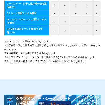
シーズンシートお申し込み時の個席選
○
○
○
○
○
択権※4
F！カード専用ファイル贈呈
-
-
-
-
○
ホームゲームチケットご招待クーポン
-
-
-
-
○
×5贈呈
U-15会員限定イベント参加権（抽
-
-
-
-
○
選）※1
※1 ホームゲーム来場時の特典になります。
※2 予定数に達した場合や受付期間を過ぎた場合は終了となりますので、お早めにお申し込
みください。
※3 所定期間までのお申し込みが条件となります。
※4 クラブメンバーとシーズンシート同時のご入会(ダブルクラウン)が必要となります。
※チケット関連の特典に関しては2025シーズンのチケットが対象となります。