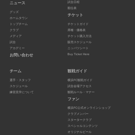
試合日程
ニュース
順位表
グッズ
チケット
ホームタウン
トップチーム
チケットガイド
クラブ
席種・価格表
メディア
チケット購入方法
試合
販売スケジュール
アカデミー
ニッパツシート
Buy Ticket Here
お問い合わせ
チーム
観戦ガイド
選手・スタッフ
横浜FC観戦ガイド
スケジュール
試合会場アクセス
練習見学について
観戦ルール・マナー
ファン
横浜FC公式オンラインショップ
クラブメンバー
スタータークラブ
スペシャルコンテンツ
オリジナルビール