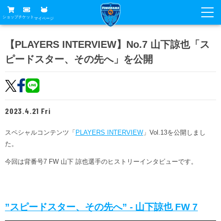
ショップ
チケット
マイページ
ニュース
【PLAYERS INTERVIEW】No.7 山下諒也「ス
ピードスター、その先へ」を公開
グッズ
試合
ホームタウン
試合日程
チケット
トップチーム
順位表
2023.4.21 Fri
チケットガイド
チーム
クラブ
席種・価格表
スペシャルコンテンツ「
PLAYERS INTERVIEW
」Vol.13を公開しまし
選手・スタッフ
観戦ガイド
メディア
た。
チケット購入方法
スケジュール
試合
横浜FC観戦ガイド
今回は背番号7 FW 山下 諒也選手のヒストリーインタビューです。
クラブ
販売スケジュール
練習見学について
アカデミー
試合会場アクセス
クラブ概要
ファン
ニッパツシート
観戦ルール・マナー
フリ丸のページ
”スピードスター、その先へ” - 山下諒也 FW 7
Buy Ticket Here
横浜FC公式オンラインショップ
アカデミー