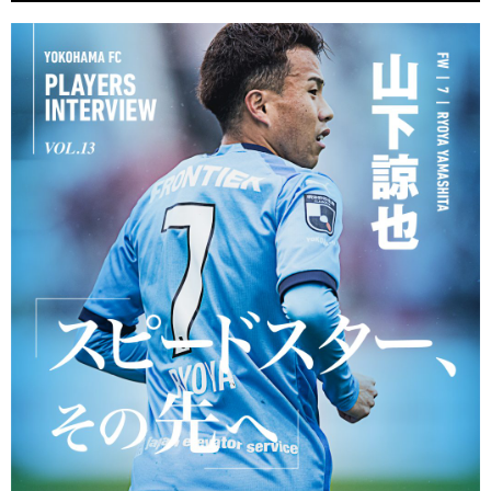
ヒストリー
クラブメンバー
育成ビジョン
パートナー
サステナビリティ
スタータークラブ
試合日程・結果
パートナー一覧
お問い合わせ
ホームタウン活動
スペシャルコンテンツ
アカデミー選手
あしながドリーム基金
横浜FCスポーツクラブ
オリジナルビール
アカデミースタッフ
お問い合わせ
ニッパツ横浜FCシーガルズ
フェニックスクラブ
ゲームスチュワード
サッカースクール
学生インターンシップ
チアスクール