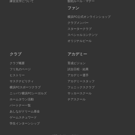
練習見学について
観戦ルール・マナー
ファン
横浜FC公式オンラインショップ
クラブメンバー
スタータークラブ
スペシャルコンテンツ
オリジナルビール
クラブ
アカデミー
クラブ概要
育成ビジョン
フリ丸のページ
試合日程・結果
ヒストリー
アカデミー選手
サステナビリティ
アカデミースタッフ
横浜FCスポーツクラブ
フェニックスクラブ
ニッパツ横浜FCシーガルズ
サッカースクール
ホームタウン活動
チアスクール
パートナー一覧
あしながドリーム基金
ゲームスチュワード
学生インターンシップ