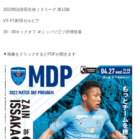
ヒストリー
クラブメンバー
育成ビジョン
2022明治安田生命Ｊ２リーグ 第12節
パートナー
サステナビリティ
スタータークラブ
VS FC町田ゼルビア
試合日程・結果
パートナー一覧
お問い合わせ
ホームタウン活動
スペシャルコンテンツ
19：00キックオフ ＠ニッパツ三ツ沢球技場
アカデミー選手
あしながドリーム基金
横浜FCスポーツクラブ
オリジナルビール
アカデミースタッフ
お問い合わせ
ニッパツ横浜FCシーガルズ
▼画像をクリックするとPDFが開きます
フェニックスクラブ
ゲームスチュワード
サッカースクール
学生インターンシップ
チアスクール