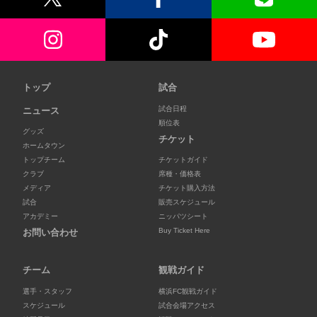
トップ
試合
試合日程
ニュース
順位表
グッズ
チケット
ホームタウン
トップチーム
チケットガイド
クラブ
席種・価格表
メディア
チケット購入方法
試合
販売スケジュール
アカデミー
ニッパツシート
Buy Ticket Here
お問い合わせ
チーム
観戦ガイド
選手・スタッフ
横浜FC観戦ガイド
スケジュール
試合会場アクセス