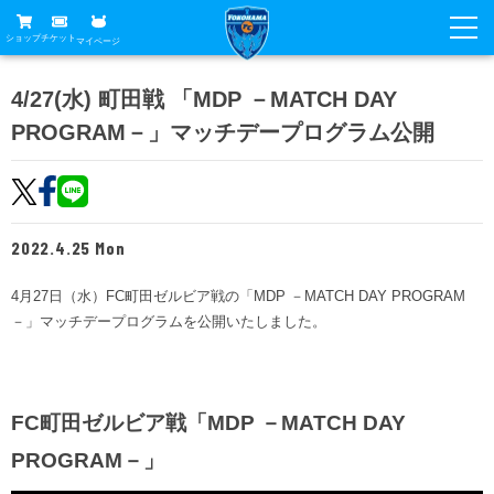
ショップ
チケット
マイページ
ニュース
4/27(水) 町田戦 「MDP －MATCH DAY
PROGRAM－」マッチデープログラム公開
グッズ
試合
ホームタウン
試合日程
チケット
トップチーム
順位表
2022.4.25 Mon
チケットガイド
チーム
クラブ
席種・価格表
4月27日（水）FC町田ゼルビア戦の「MDP －MATCH DAY PROGRAM
選手・スタッフ
観戦ガイド
メディア
－」マッチデープログラムを公開いたしました。
チケット購入方法
スケジュール
試合
横浜FC観戦ガイド
クラブ
販売スケジュール
練習見学について
アカデミー
試合会場アクセス
クラブ概要
ファン
FC町田ゼルビア戦「MDP －MATCH DAY
ニッパツシート
観戦ルール・マナー
PROGRAM－」
フリ丸のページ
Buy Ticket Here
横浜FC公式オンラインショップ
アカデミー