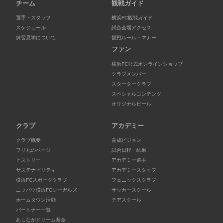
チーム
観戦ガイド
選手・スタッフ
横浜FC観戦ガイド
スケジュール
試合会場アクセス
練習見学について
観戦ルール・マナー
ファン
横浜FC公式オンラインショップ
クラブメンバー
スタータークラブ
スペシャルコンテンツ
オリジナルビール
クラブ
アカデミー
クラブ概要
育成ビジョン
フリ丸のページ
試合日程・結果
ヒストリー
アカデミー選手
サステナビリティ
アカデミースタッフ
横浜FCスポーツクラブ
フェニックスクラブ
ニッパツ横浜FCシーガルズ
サッカースクール
ホームタウン活動
チアスクール
パートナー一覧
あしながドリーム基金