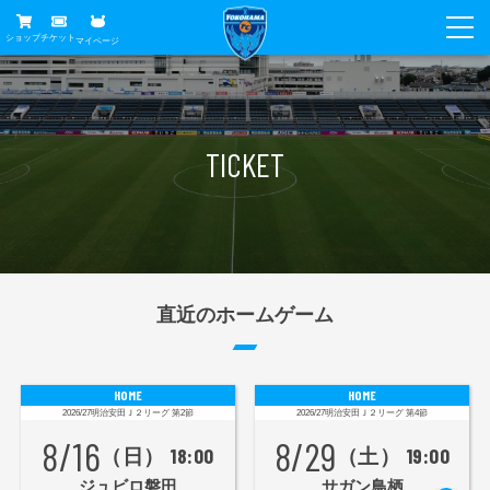
ショップ
チケット
マイページ
ニュース
グッズ
試合
TICKET
ホームタウン
試合日程
チケット
トップチーム
順位表
チケットガイド
チーム
クラブ
席種・価格表
選手・スタッフ
観戦ガイド
メディア
直近のホームゲーム
チケット購入方法
スケジュール
試合
横浜FC観戦ガイド
クラブ
販売スケジュール
練習見学について
アカデミー
HOME
HOME
試合会場アクセス
クラブ概要
2026/27明治安田Ｊ２リーグ
第
2
節
2026/27明治安田Ｊ２リーグ
第
4
節
ファン
ニッパツシート
8/16
8/29
観戦ルール・マナー
（日） 18:00
（土） 19:00
フリ丸のページ
Buy Ticket Here
横浜FC公式オンラインショップ
アカデミー
ジュビロ磐田
サガン鳥栖