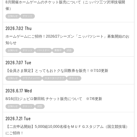
8月開催ホームゲームのチケット販売について（ニッパツ三ツ沢球技場開
催）
お知らせ
チケット
2026.7.02 Thu
ホームゲームにご招待！2026/27シーズン「ニッパツシート」募集開始のお
知らせ
お知らせ
チケット
パートナー
募集中
試合
2026.7.07 Tue
【会員さま限定】とってもおトクな回数券を販売！※7/10更新
お知らせ
クラブメンバー
スタータークラブ
チケット
2026.6.17 Wed
8/16(日)ジュビロ磐田戦 チケット販売について ※7/6更新
お知らせ
チケット
試合
2026.7.21 Tue
【二次申込開始】5,000組10,000名様をＭＵＦＧスタジアム（国立競技場）
にご招待！