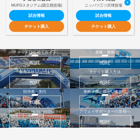
ヒストリー
MUFGスタジアム(国立競技場)
ニッパツ三ツ沢球技場
クラブメンバー
育成ビジョン
パートナー
サステナビリティ
試合情報
試合情報
スタータークラブ
試合日程・結果
パートナー一覧
チケット購入
チケット購入
お問い合わせ
ホームタウン活動
スペシャルコンテンツ
アカデミー選手
あしながドリーム基金
横浜FCスポーツクラブ
オリジナルビール
アカデミースタッフ
お問い合わせ
チケットはじめてガイド
座種・価格
ニッパツ横浜FCシーガルズ
フェニックスクラブ
MORE
MORE
ゲームスチュワード
サッカースクール
販売スケジュール
チケット購入方法
学生インターンシップ
MORE
MORE
チアスクール
招待券・割引
車椅子席・障がい者割引
MORE
MORE
Ticket & Matchday Guides (English)
アウェイサポーターの皆様へ
MORE
MORE