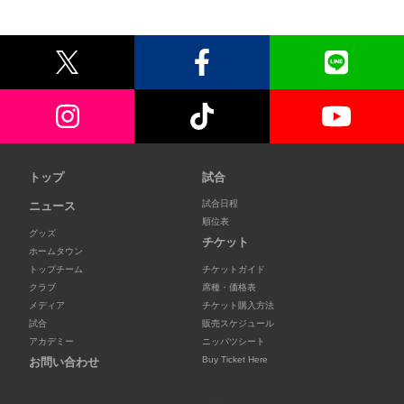
トップ
試合
試合日程
ニュース
順位表
グッズ
チケット
ホームタウン
トップチーム
チケットガイド
クラブ
席種・価格表
メディア
チケット購入方法
試合
販売スケジュール
アカデミー
ニッパツシート
Buy Ticket Here
お問い合わせ