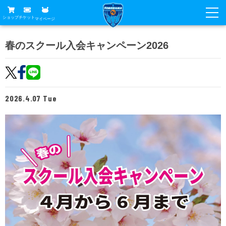
ショップ
チケット
マイページ
ニュース
春のスクール入会キャンペーン2026
グッズ
試合
ホームタウン
試合日程
チケット
2026.4.07 Tue
トップチーム
順位表
チケットガイド
チーム
クラブ
席種・価格表
選手・スタッフ
観戦ガイド
メディア
チケット購入方法
スケジュール
試合
横浜FC観戦ガイド
クラブ
販売スケジュール
練習見学について
アカデミー
試合会場アクセス
クラブ概要
ファン
ニッパツシート
観戦ルール・マナー
フリ丸のページ
Buy Ticket Here
横浜FC公式オンラインショップ
アカデミー