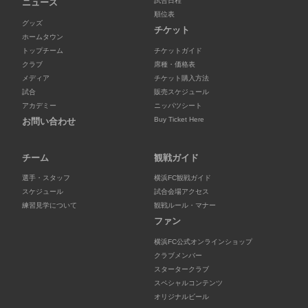
試合日程
ニュース
順位表
グッズ
チケット
ホームタウン
トップチーム
チケットガイド
クラブ
席種・価格表
メディア
チケット購入方法
試合
販売スケジュール
アカデミー
ニッパツシート
Buy Ticket Here
お問い合わせ
チーム
観戦ガイド
選手・スタッフ
横浜FC観戦ガイド
スケジュール
試合会場アクセス
練習見学について
観戦ルール・マナー
ファン
横浜FC公式オンラインショップ
クラブメンバー
スタータークラブ
スペシャルコンテンツ
オリジナルビール