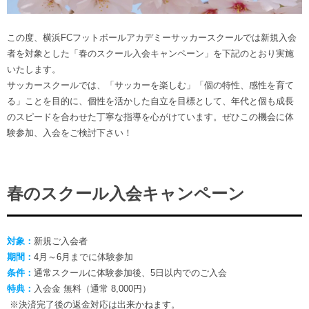
ヒストリー
クラブメンバー
育成ビジョン
パートナー
サステナビリティ
この度、横浜FCフットボールアカデミーサッカースクールでは新規入会
スタータークラブ
試合日程・結果
者を対象とした「春のスクール入会キャンペーン」を下記のとおり実施
パートナー一覧
お問い合わせ
ホームタウン活動
スペシャルコンテンツ
いたします。
アカデミー選手
あしながドリーム基金
サッカースクールでは、「サッカーを楽しむ」「個の特性、感性を育て
横浜FCスポーツクラブ
オリジナルビール
る」ことを目的に、個性を活かした自立を目標として、年代と個も成長
アカデミースタッフ
お問い合わせ
ニッパツ横浜FCシーガルズ
のスピードを合わせた丁寧な指導を心がけています。ぜひこの機会に体
フェニックスクラブ
験参加、入会をご検討下さい！
ゲームスチュワード
サッカースクール
学生インターンシップ
チアスクール
春のスクール入会キャンペーン
対象：
新規ご入会者
期間：
4月～6月までに体験参加
条件：
通常スクールに体験参加後、5日以内でのご入会
特典：
入会金 無料（通常 8,000円）
※決済完了後の返金対応は出来かねます。