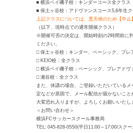
■ 横浜ベイ磯子校：キンダーコース全クラス
■ 保土ヶ谷校：アドヴァンスコース5,6年生
上記クラスについては、悪天候のため【中止
（以下、現時点での通常開催クラス）
※開催可否の決定は、開始時刻の2時間前に
ください。
□ 保土ヶ谷校：キンダー、ベーシック、プレ
□ KEIO校：全クラス
□ 横浜ベイ磯子校：ベーシック、プレアドヴ
□ 瀬谷校：全クラス
また、休講の場合、ご登録いただいているメ
定などが原因で、メール配信が届かないこと
大変恐れ入りますが、よろしくお願いいたし
＜お問い合わせ＞
横浜FCサッカースクール事務局
TEL: 045-828-0550(平日11:00～17:00