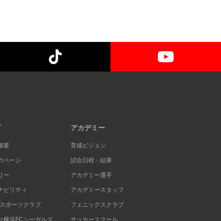
ブ
アカデミー
概要
育成ビジョン
のページ
試合日程・結果
リー
アカデミー選手
ナビリティ
アカデミースタッフ
Cスポーツクラブ
フェニックスクラブ
ツ横浜FCシーガルズ
サッカースクール