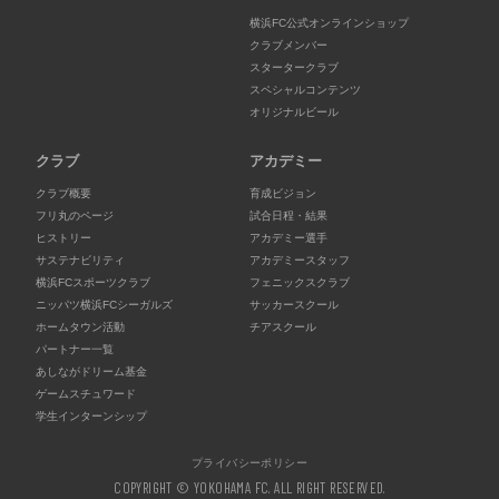
横浜FC公式オンラインショップ
クラブメンバー
スタータークラブ
スペシャルコンテンツ
オリジナルビール
クラブ
アカデミー
クラブ概要
育成ビジョン
フリ丸のページ
試合日程・結果
ヒストリー
アカデミー選手
サステナビリティ
アカデミースタッフ
横浜FCスポーツクラブ
フェニックスクラブ
ニッパツ横浜FCシーガルズ
サッカースクール
ホームタウン活動
チアスクール
パートナー一覧
あしながドリーム基金
ゲームスチュワード
学生インターンシップ
プライバシーポリシー
COPYRIGHT © YOKOHAMA FC. ALL RIGHT RESERVED.