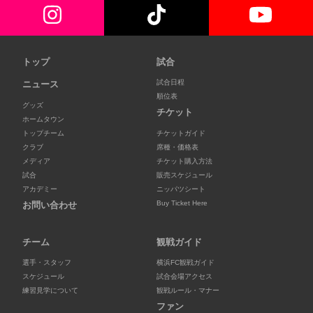
トップ
試合
試合日程
ニュース
順位表
グッズ
チケット
ホームタウン
トップチーム
チケットガイド
クラブ
席種・価格表
メディア
チケット購入方法
試合
販売スケジュール
アカデミー
ニッパツシート
Buy Ticket Here
お問い合わせ
チーム
観戦ガイド
選手・スタッフ
横浜FC観戦ガイド
スケジュール
試合会場アクセス
練習見学について
観戦ルール・マナー
ファン