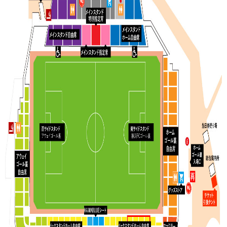
ヒストリー
クラブメンバー
育成ビジョン
パートナー
サステナビリティ
スタータークラブ
試合日程・結果
パートナー一覧
お問い合わせ
ホームタウン活動
スペシャルコンテンツ
アカデミー選手
あしながドリーム基金
横浜FCスポーツクラブ
オリジナルビール
アカデミースタッフ
お問い合わせ
ニッパツ横浜FCシーガルズ
フェニックスクラブ
ゲームスチュワード
サッカースクール
学生インターンシップ
チアスクール