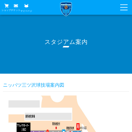
ショップ
チケット
マイページ
ニュース
グッズ
試合
スタジアム案内
ホームタウン
試合日程
チケット
トップチーム
順位表
チケットガイド
チーム
クラブ
席種・価格表
選手・スタッフ
観戦ガイド
メディア
ニッパツ三ツ沢球技場案内図
チケット購入方法
スケジュール
試合
横浜FC観戦ガイド
クラブ
販売スケジュール
練習見学について
アカデミー
試合会場アクセス
クラブ概要
ファン
ニッパツシート
観戦ルール・マナー
フリ丸のページ
Buy Ticket Here
横浜FC公式オンラインショップ
アカデミー