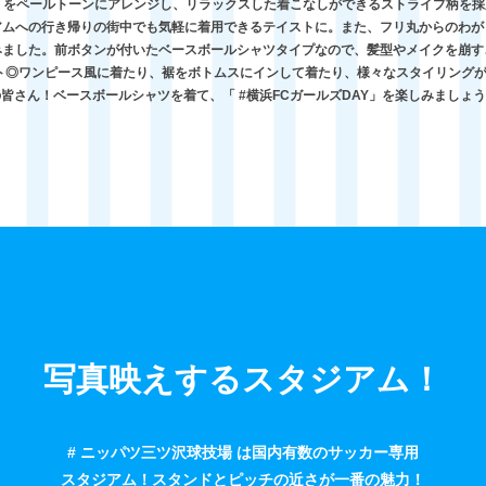
UE」をペールトーンにアレンジし、リラックスした着こなしができるストライプ柄を
アムへの行き帰りの街中でも気軽に着用できるテイストに。また、フリ丸からのわが
みました。前ボタンが付いたベースボールシャツタイプなので、髪型やメイクを崩す
ト◎ワンピース風に着たり、裾をボトムスにインして着たり、様々なスタイリングが
皆さん！ベースボールシャツを着て、「 #横浜FCガールズDAY」を楽しみましょ
写真映えするスタジアム！
# ニッパツ三ツ沢球技場 は国内有数のサッカー専用
スタジアム！スタンドとピッチの近さが一番の魅力！