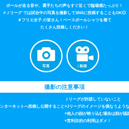
ボールが走る音や、選手たちの声もすぐ近くで臨場感たっぷり！
#Ｊリーグ では試合中の写真を撮影してSNSに投稿することもOK◎
＃フリエ女子 の皆さん！ベースボールシャツを着て
たくさん投稿しください！
撮影の注意事項
Ｊリーグが許諾していないこと
インターネットへ投稿し公開すること
×Jリーグのイメージを損なうよう
×他人の顔が映り込む場合は顔が認
×営利目的の利用はダメ！