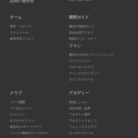
お問い合わせ
チーム
観戦ガイド
選手・スタッフ
横浜FC観戦ガイド
スケジュール
試合会場アクセス
練習見学について
観戦ルール・マナー
ファン
横浜FC公式オンラインショップ
クラブメンバー
スタータークラブ
スペシャルコンテンツ
オリジナルビール
クラブ
アカデミー
クラブ概要
育成ビジョン
フリ丸のページ
試合日程・結果
ヒストリー
アカデミー選手
サステナビリティ
アカデミースタッフ
横浜FCスポーツクラブ
フェニックスクラブ
ニッパツ横浜FCシーガルズ
サッカースクール