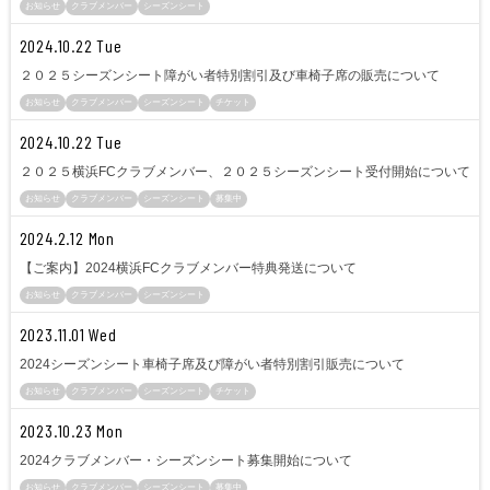
ヒストリー
お知らせ
クラブメンバー
シーズンシート
クラブメンバー
育成ビジョン
パートナー
2024.10.22 Tue
サステナビリティ
スタータークラブ
２０２５シーズンシート障がい者特別割引及び車椅子席の販売について
試合日程・結果
パートナー一覧
お問い合わせ
ホームタウン活動
お知らせ
クラブメンバー
シーズンシート
チケット
スペシャルコンテンツ
アカデミー選手
あしながドリーム基金
2024.10.22 Tue
横浜FCスポーツクラブ
オリジナルビール
アカデミースタッフ
２０２５横浜FCクラブメンバー、２０２５シーズンシート受付開始について
お問い合わせ
ニッパツ横浜FCシーガルズ
お知らせ
クラブメンバー
シーズンシート
募集中
フェニックスクラブ
ゲームスチュワード
2024.2.12 Mon
サッカースクール
【ご案内】2024横浜FCクラブメンバー特典発送について
学生インターンシップ
チアスクール
お知らせ
クラブメンバー
シーズンシート
2023.11.01 Wed
2024シーズンシート車椅子席及び障がい者特別割引販売について
お知らせ
クラブメンバー
シーズンシート
チケット
2023.10.23 Mon
2024クラブメンバー・シーズンシート募集開始について
お知らせ
クラブメンバー
シーズンシート
募集中