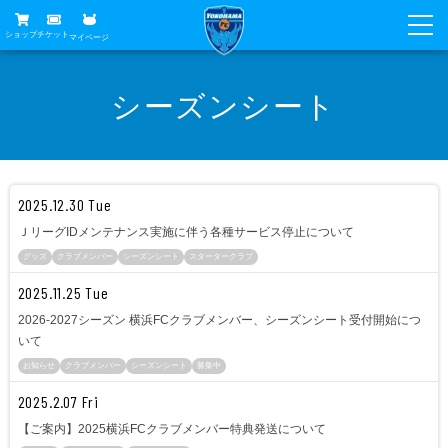
ショップ
チケット
マイページ
ニュース
シーズンシート
グッズ
試合
ホームタウン
試合日程
チケット
トップチーム
2025.12.30 Tue
順位表
チケットガイド
チーム
ＪリーグIDメンテナンス実施に伴う各種サービス停止について
クラブ
グッズ
クラブメンバー
シーズンシート
スタータークラブ
席種・価格表
選手・スタッフ
観戦ガイド
メディア
2025.11.25 Tue
チケット購入方法
スケジュール
2026‐2027シーズン 横浜FCクラブメンバー、シーズンシート受付開始につ
試合
横浜FC観戦ガイド
クラブ
いて
販売スケジュール
練習見学について
アカデミー
試合会場アクセス
お知らせ
クラブメンバー
シーズンシート
募集中
クラブ概要
ファン
ニッパツシート
2025.2.07 Fri
観戦ルール・マナー
フリ丸のページ
Buy Ticket Here
横浜FC公式オンラインショップ
【ご案内】2025横浜FCクラブメンバー特典発送について
アカデミー