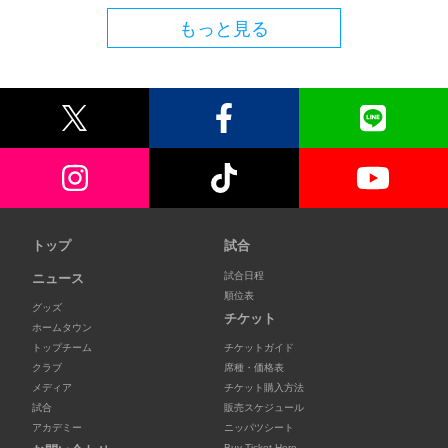
もっと見る
トップ
試合
試合日程
ニュース
順位表
グッズ
チケット
ホームタウン
トップチーム
チケットガイド
クラブ
席種・価格表
メディア
チケット購入方法
試合
販売スケジュール
アカデミー
ニッパツシート
Buy Ticket Here