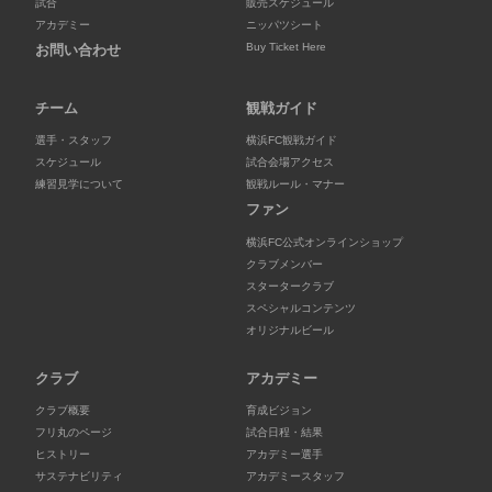
試合
販売スケジュール
アカデミー
ニッパツシート
Buy Ticket Here
お問い合わせ
チーム
観戦ガイド
選手・スタッフ
横浜FC観戦ガイド
スケジュール
試合会場アクセス
練習見学について
観戦ルール・マナー
ファン
横浜FC公式オンラインショップ
クラブメンバー
スタータークラブ
スペシャルコンテンツ
オリジナルビール
クラブ
アカデミー
クラブ概要
育成ビジョン
フリ丸のページ
試合日程・結果
ヒストリー
アカデミー選手
サステナビリティ
アカデミースタッフ