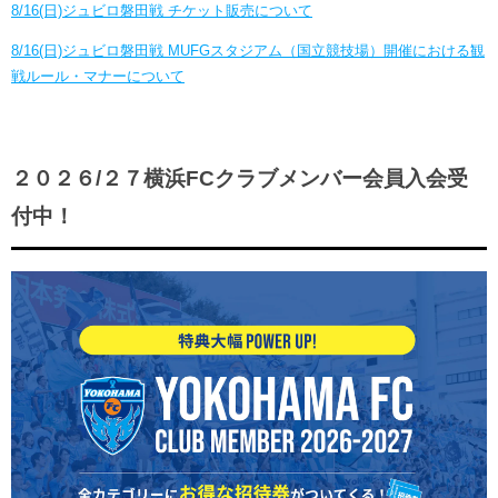
8/16(日)ジュビロ磐田戦 チケット販売について
8/16(日)ジュビロ磐田戦 MUFGスタジアム（国⽴競技場）開催における観
戦ルール・マナーについて
２０２６/２７横浜FCクラブメンバー会員入会受
付中！