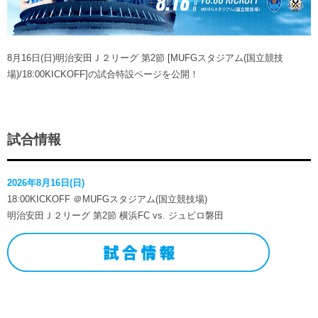
ヒストリー
クラブメンバー
育成ビジョン
パートナー
サステナビリティ
スタータークラブ
試合日程・結果
パートナー一覧
8月16日(日)明治安田Ｊ２リーグ 第2節 [MUFGスタジアム(国立競技
お問い合わせ
ホームタウン活動
スペシャルコンテンツ
場)/18:00KICKOFF]の試合特設ページを公開！
アカデミー選手
あしながドリーム基金
横浜FCスポーツクラブ
オリジナルビール
アカデミースタッフ
お問い合わせ
ニッパツ横浜FCシーガルズ
フェニックスクラブ
試合情報
ゲームスチュワード
サッカースクール
学生インターンシップ
2026年8月16日(日)
チアスクール
18:00KICKOFF ＠MUFGスタジアム(国立競技場)
明治安田Ｊ２リーグ 第2節 横浜FC vs. ジュビロ磐田