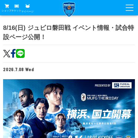
ショップ
チケット
マイページ
ニュース
8/16(日) ジュビロ磐田戦 イベント情報・試合特
設ページ公開！
グッズ
試合
ホームタウン
試合日程
チケット
トップチーム
順位表
2026.7.08 Wed
チケットガイド
チーム
クラブ
席種・価格表
選手・スタッフ
観戦ガイド
メディア
チケット購入方法
スケジュール
試合
横浜FC観戦ガイド
クラブ
販売スケジュール
練習見学について
アカデミー
試合会場アクセス
クラブ概要
ファン
ニッパツシート
観戦ルール・マナー
フリ丸のページ
Buy Ticket Here
横浜FC公式オンラインショップ
アカデミー