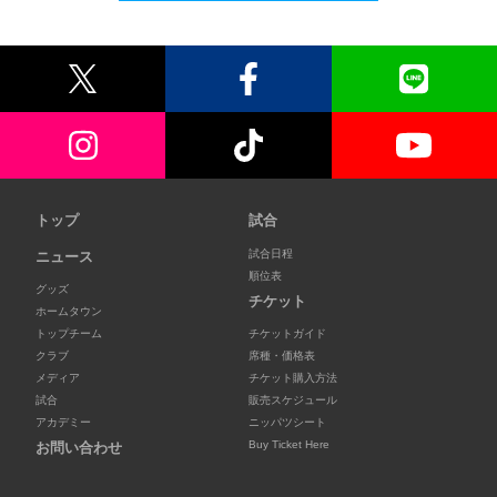
トップ
試合
試合日程
ニュース
順位表
グッズ
チケット
ホームタウン
トップチーム
チケットガイド
クラブ
席種・価格表
メディア
チケット購入方法
試合
販売スケジュール
アカデミー
ニッパツシート
Buy Ticket Here
お問い合わせ