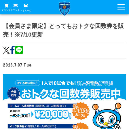
ショップ
チケット
マイページ
ニュース
【会員さま限定】とってもおトクな回数券を販
売！※7/10更新
グッズ
試合
ホームタウン
試合日程
チケット
トップチーム
順位表
2026.7.07 Tue
チケットガイド
チーム
クラブ
席種・価格表
選手・スタッフ
観戦ガイド
メディア
チケット購入方法
スケジュール
試合
横浜FC観戦ガイド
クラブ
販売スケジュール
練習見学について
アカデミー
試合会場アクセス
クラブ概要
ファン
ニッパツシート
観戦ルール・マナー
フリ丸のページ
Buy Ticket Here
横浜FC公式オンラインショップ
アカデミー