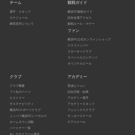
チーム
観戦ガイド
選手・スタッフ
横浜FC観戦ガイド
スケジュール
試合会場アクセス
練習見学について
観戦ルール・マナー
ファン
横浜FC公式オンラインショップ
クラブメンバー
スタータークラブ
スペシャルコンテンツ
オリジナルビール
クラブ
アカデミー
クラブ概要
育成ビジョン
フリ丸のページ
試合日程・結果
ヒストリー
アカデミー選手
サステナビリティ
アカデミースタッフ
横浜FCスポーツクラブ
フェニックスクラブ
ニッパツ横浜FCシーガルズ
サッカースクール
ホームタウン活動
チアスクール
パートナー一覧
あしながドリーム基金