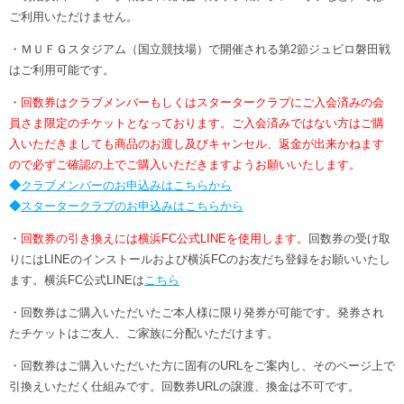
ご利用いただけません。
・ＭＵＦＧスタジアム（国立競技場）で開催される第2節ジュビロ磐田戦
はご利用可能です。
・
回数券はクラブメンバーもしくはスタータークラブにご入会済みの会
員さま限定のチケットとなっております。ご入会済みではない方はご購
入いただきましても商品のお渡し及びキャンセル、返金が出来かねます
ので必ずご確認の上でご購入いただきますようお願いいたします。
◆
クラブメンバーのお申込みはこちらから
◆
スタータークラブのお申込みはこちらから
・
回数券の引き換えには横浜FC公式LINEを使用します。
回数券の受け取
りにはLINEのインストールおよび横浜FCのお友だち登録をお願いいたし
ます。横浜FC公式LINEは
こちら
・回数券はご購入いただいたご本人様に限り発券が可能です。発券され
たチケットはご友人、ご家族に分配いただけます。
・回数券はご購入いただいた方に固有のURLをご案内し、そのページ上で
引換えいただく仕組みです。回数券URLの譲渡、換金は不可です。