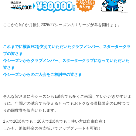
ヒストリー
クラブメンバー
育成ビジョン
パートナー
サステナビリティ
スタータークラブ
試合日程・結果
パートナー一覧
ここから約1か月後に2026/27シーズンのＪリーグが幕を開けます。
お問い合わせ
ホームタウン活動
スペシャルコンテンツ
アカデミー選手
あしながドリーム基金
横浜FCスポーツクラブ
オリジナルビール
アカデミースタッフ
これまでに横浜FCを支えていただいたクラブメンバー、スタータークラ
お問い合わせ
ニッパツ横浜FCシーガルズ
ブの皆さま
フェニックスクラブ
今シーズンからクラブメンバー、スタータークラブになっていただいた
ゲームスチュワード
皆さま
サッカースクール
今シーズンからのご入会をご検討中の皆さま
学生インターンシップ
チアスクール
そんな皆さまに今シーズンも1試合でも多くご来場していただきやすいよ
うに、年間どの試合でも使えるとってもおトクな会員様限定の10枚つづ
りの回数券を販売いたします。
1人で10試合でも！10人で1試合でも！使い方は自由自在！
しかも、追加料金のお支払いでアップグレードも可能！