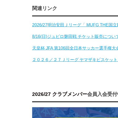
関連リンク
2026/27明治安田Ｊリーグ「 MUFG THE
8/16(日)ジュビロ磐田戦 チケット販売につい
天皇杯 JFA 第106回全日本サッカー選手権大
２０２６／２７Ｊリーグ ヤマザキビスケット 
2026/27 クラブメンバー
会員入会受付