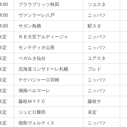
4:00
ブラウブリッツ秋田
ソユスタ
4:00
ヴァンラーレ八戸
ニッパツ
4:00
サガン鳥栖
駅スタ
未定
ＲＢ大宮アルディージャ
ニッパツ
未定
モンテディオ山形
ニッパツ
未定
ベガルタ仙台
ユアスタ
未定
北海道コンサドーレ札幌
プレド
未定
テゲバジャーロ宮崎
ニッパツ
未定
湘南ベルマーレ
ニッパツ
未定
藤枝ＭＹＦＣ
藤枝サ
未定
ジュビロ磐田
未定
未定
徳島ヴォルティス
ニッパツ