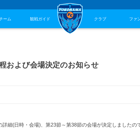
チーム
観戦ガイド
クラブ
ファ
グ 日程および会場決定のお知らせ
2節の詳細(日時・会場)、第23節～第38節の会場が決定しましたの