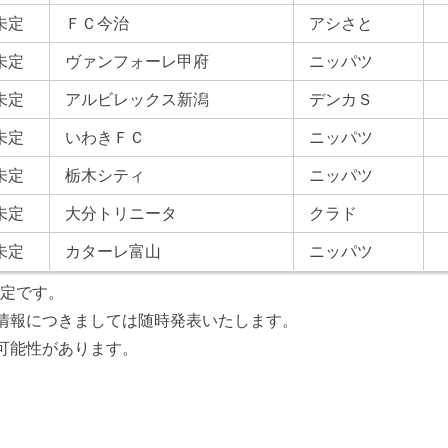
未定
ＦＣ今治
アシさと
未定
ヴァンフォーレ甲府
ニッパツ
未定
アルビレックス新潟
デンカＳ
未定
いわきＦＣ
ニッパツ
未定
栃木シティ
ニッパツ
未定
大分トリニータ
クラド
未定
カターレ富山
ニッパツ
予定です。
情報につきましては随時発表いたします。
可能性があります。