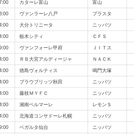
7:00
カターレ富山
富山
3:00
ヴァンラーレ八戸
プラスタ
4:00
大分トリニータ
ニッパツ
4:00
栃木シティ
ＣＦＳ
9:00
ヴァンフォーレ甲府
ＪＩＴス
4:00
ＲＢ大宮アルディージャ
ＮＡＣＫ
4:00
徳島ヴォルティス
鳴門大塚
4:00
ブラウブリッツ秋田
ニッパツ
4:00
藤枝ＭＹＦＣ
ニッパツ
4:00
湘南ベルマーレ
レモンＳ
4:00
北海道コンサドーレ札幌
ニッパツ
9:00
ベガルタ仙台
ニッパツ