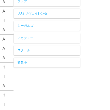
クラブ
A
A
UDオリヴェイレンセ
H
シーガルズ
A
アカデミー
A
A
スクール
A
募集中
H
H
A
H
H