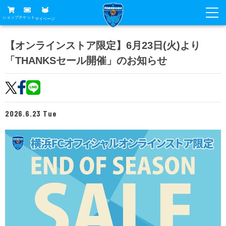
ショップ
チケット
マイページ
ニュース
【オンラインストア限定】6月23日(火)より
「THANKSセール開催」のお知らせ
グッズ
試合
ホームタウン
試合日程
チケット
トップチーム
順位表
2026.6.23 Tue
チケットガイド
チーム
クラブ
席種・価格表
選手・スタッフ
観戦ガイド
メディア
チケット購入方法
スケジュール
試合
横浜FC観戦ガイド
クラブ
販売スケジュール
練習見学について
アカデミー
試合会場アクセス
クラブ概要
ファン
ニッパツシート
観戦ルール・マナー
フリ丸のページ
Buy Ticket Here
横浜FC公式オンラインショップ
アカデミー