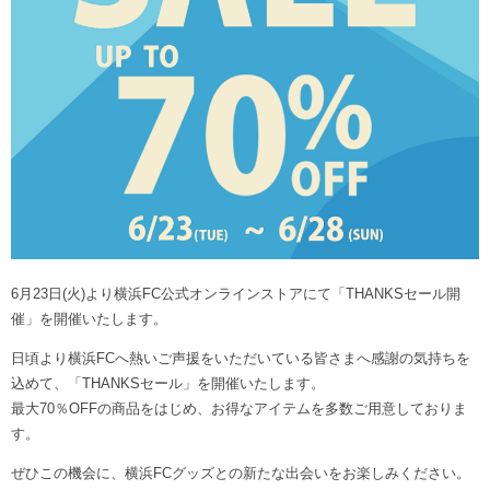
ヒストリー
クラブメンバー
育成ビジョン
パートナー
サステナビリティ
スタータークラブ
試合日程・結果
パートナー一覧
お問い合わせ
ホームタウン活動
スペシャルコンテンツ
アカデミー選手
あしながドリーム基金
横浜FCスポーツクラブ
オリジナルビール
アカデミースタッフ
お問い合わせ
ニッパツ横浜FCシーガルズ
フェニックスクラブ
ゲームスチュワード
サッカースクール
学生インターンシップ
6月23日(火)より横浜FC公式オンラインストアにて「THANKSセール開
チアスクール
催」を開催いたします。
日頃より横浜FCへ熱いご声援をいただいている皆さまへ感謝の気持ちを
込めて、「THANKSセール」を開催いたします。
最大70％OFFの商品をはじめ、お得なアイテムを多数ご用意しておりま
す。
ぜひこの機会に、横浜FCグッズとの新たな出会いをお楽しみください。