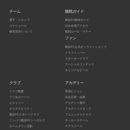
チーム
観戦ガイド
選手・スタッフ
横浜FC観戦ガイド
スケジュール
試合会場アクセス
練習見学について
観戦ルール・マナー
ファン
横浜FC公式オンラインショップ
クラブメンバー
スタータークラブ
スペシャルコンテンツ
オリジナルビール
クラブ
アカデミー
クラブ概要
育成ビジョン
フリ丸のページ
試合日程・結果
ヒストリー
アカデミー選手
サステナビリティ
アカデミースタッフ
横浜FCスポーツクラブ
フェニックスクラブ
ニッパツ横浜FCシーガルズ
サッカースクール
ホームタウン活動
チアスクール