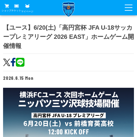
ショップ
チケット
マイページ
ニュース
【ユース】6/20(土)「高円宮杯 JFA U-18サッカ
ープレミアリーグ 2026 EAST」ホームゲーム開
グッズ
試合
催情報
ホームタウン
試合日程
チケット
トップチーム
順位表
チケットガイド
チーム
クラブ
2026.6.15 Mon
席種・価格表
選手・スタッフ
観戦ガイド
メディア
チケット購入方法
スケジュール
試合
横浜FC観戦ガイド
クラブ
販売スケジュール
練習見学について
アカデミー
試合会場アクセス
クラブ概要
ファン
ニッパツシート
観戦ルール・マナー
フリ丸のページ
Buy Ticket Here
横浜FC公式オンラインショップ
アカデミー