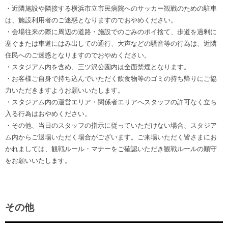
・近隣施設や隣接する横浜市立市民病院へのサッカー観戦のための駐車
は、施設利用者のご迷惑となりますのでおやめください。
・会場往来の際に周辺の道路・施設でのごみのポイ捨て、歩道を過剰に
塞ぐまたは車道にはみ出しての通行、大声などの騒音等の行為は、近隣
住民へのご迷惑となりますのでおやめください。
・スタジアム内を含め、三ツ沢公園内は全面禁煙となります。
・お客様ご自身で持ち込んでいただく飲食物等のゴミの持ち帰りにご協
力いただきますようお願いいたします。
・スタジアム内の運営エリア・関係者エリアへスタッフの許可なく立ち
入る行為はおやめください。
・その他、当日のスタッフの指示に従っていただけない場合、スタジア
ム内からご退場いただく場合がございます。ご来場いただく皆さまにお
かれましては、観戦ルール・マナーをご確認いただき観戦ルールの順守
をお願いいたします。
その他