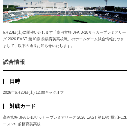
ヒストリー
クラブメンバー
育成ビジョン
パートナー
サステナビリティ
スタータークラブ
試合日程・結果
パートナー一覧
お問い合わせ
ホームタウン活動
スペシャルコンテンツ
アカデミー選手
6月20日(土)に開催いたします「高円宮杯 JFA U-18サッカープレミアリー
あしながドリーム基金
横浜FCスポーツクラブ
グ 2026 EAST 第10節 前橋育英高校戦」のホームゲーム試合情報につき
オリジナルビール
アカデミースタッフ
まして、以下の通りお知らせいたします。
お問い合わせ
ニッパツ横浜FCシーガルズ
フェニックスクラブ
ゲームスチュワード
試合情報
サッカースクール
学生インターンシップ
チアスクール
日時
2026年6月20日(土) 12:00キックオフ
対戦カード
高円宮杯 JFA U-18サッカープレミアリーグ 2026 EAST 第10節 横浜FCユ
ース vs. 前橋育英高校