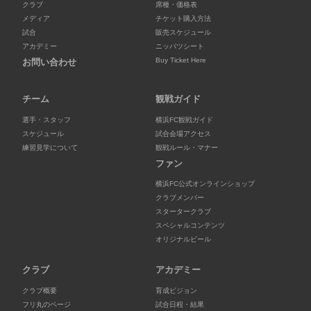
クラブ
席種・価格表
メディア
チケット購入方法
試合
販売スケジュール
アカデミー
ニッパツシート
Buy Ticket Here
お問い合わせ
チーム
観戦ガイド
選手・スタッフ
横浜FC観戦ガイド
スケジュール
試合会場アクセス
練習見学について
観戦ルール・マナー
ファン
横浜FC公式オンラインショップ
クラブメンバー
スタータークラブ
スペシャルコンテンツ
オリジナルビール
クラブ
アカデミー
クラブ概要
育成ビジョン
フリ丸のページ
試合日程・結果