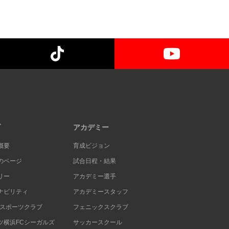
ブ
アカデミー
概要
育成ビジョン
のページ
試合日程・結果
リー
アカデミー選手
ナビリティ
アカデミースタッフ
Cスポーツクラブ
フェニックスクラブ
ツ横浜FCシーガルズ
サッカースクール