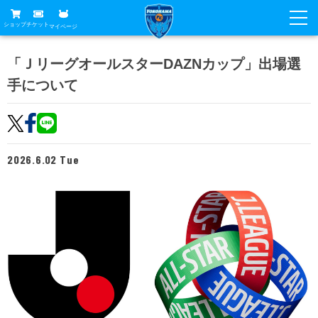
ショップ
チケット
マイページ
ニュース
「ＪリーグオールスターDAZNカップ」出場選
手について
グッズ
試合
ホームタウン
試合日程
チケット
トップチーム
順位表
2026.6.02 Tue
チケットガイド
チーム
クラブ
席種・価格表
選手・スタッフ
観戦ガイド
メディア
チケット購入方法
スケジュール
試合
横浜FC観戦ガイド
クラブ
販売スケジュール
練習見学について
アカデミー
試合会場アクセス
クラブ概要
ファン
ニッパツシート
観戦ルール・マナー
フリ丸のページ
Buy Ticket Here
横浜FC公式オンラインショップ
アカデミー