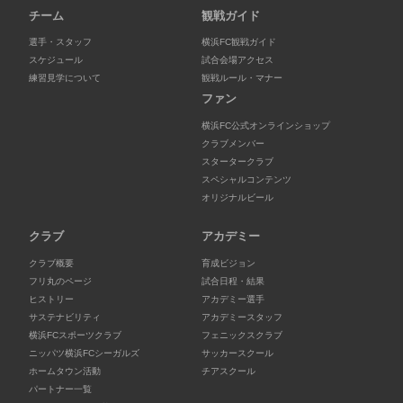
チーム
観戦ガイド
選手・スタッフ
横浜FC観戦ガイド
スケジュール
試合会場アクセス
練習見学について
観戦ルール・マナー
ファン
横浜FC公式オンラインショップ
クラブメンバー
スタータークラブ
スペシャルコンテンツ
オリジナルビール
クラブ
アカデミー
クラブ概要
育成ビジョン
フリ丸のページ
試合日程・結果
ヒストリー
アカデミー選手
サステナビリティ
アカデミースタッフ
横浜FCスポーツクラブ
フェニックスクラブ
ニッパツ横浜FCシーガルズ
サッカースクール
ホームタウン活動
チアスクール
パートナー一覧