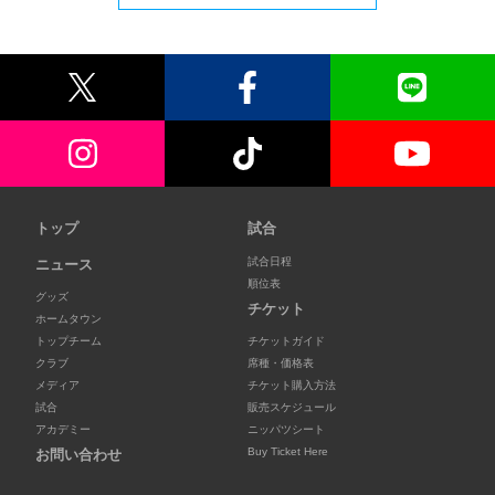
トップ
試合
試合日程
ニュース
順位表
グッズ
チケット
ホームタウン
トップチーム
チケットガイド
クラブ
席種・価格表
メディア
チケット購入方法
試合
販売スケジュール
アカデミー
ニッパツシート
Buy Ticket Here
お問い合わせ