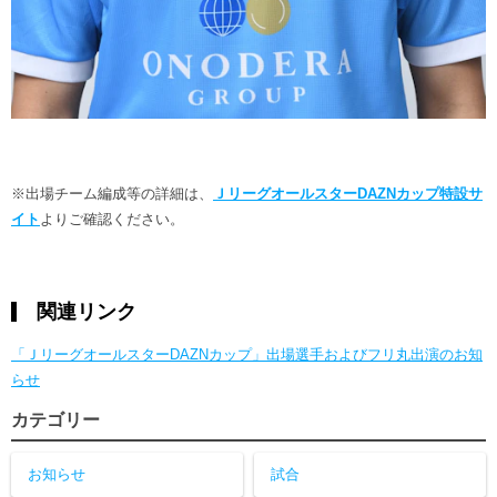
※出場チーム編成等の詳細は、
ＪリーグオールスターDAZNカップ特設サ
イト
よりご確認ください。
関連リンク
「ＪリーグオールスターDAZNカップ」出場選手およびフリ丸出演のお知
らせ
カテゴリー
お知らせ
試合