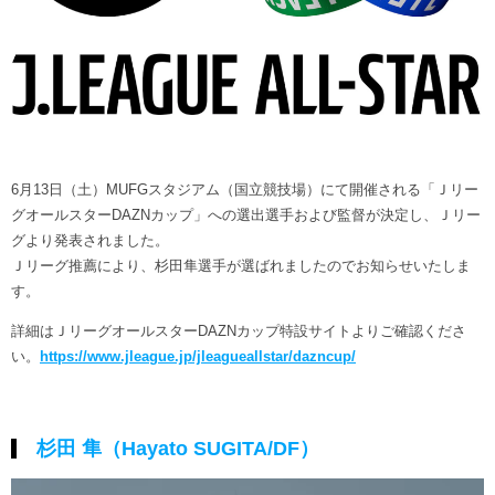
ヒストリー
クラブメンバー
育成ビジョン
パートナー
サステナビリティ
スタータークラブ
試合日程・結果
パートナー一覧
お問い合わせ
ホームタウン活動
スペシャルコンテンツ
アカデミー選手
あしながドリーム基金
横浜FCスポーツクラブ
オリジナルビール
アカデミースタッフ
お問い合わせ
ニッパツ横浜FCシーガルズ
6月13日（土）MUFGスタジアム（国立競技場）にて開催される「Ｊリー
フェニックスクラブ
グオールスターDAZNカップ」への選出選手および監督が決定し、Ｊリー
ゲームスチュワード
グより発表されました。
サッカースクール
Ｊリーグ推薦により、杉田隼選手が選ばれましたのでお知らせいたしま
学生インターンシップ
す。
チアスクール
詳細はＪリーグオールスターDAZNカップ特設サイトよりご確認くださ
い。
https://www.jleague.jp/jleagueallstar/dazncup/
杉田 隼（Hayato SUGITA/DF）