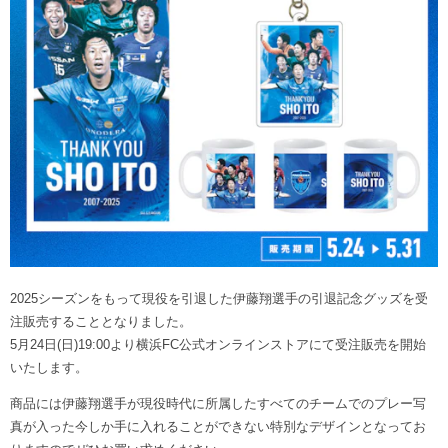
ヒストリー
クラブメンバー
育成ビジョン
パートナー
サステナビリティ
スタータークラブ
試合日程・結果
パートナー一覧
お問い合わせ
ホームタウン活動
スペシャルコンテンツ
アカデミー選手
あしながドリーム基金
横浜FCスポーツクラブ
オリジナルビール
アカデミースタッフ
お問い合わせ
ニッパツ横浜FCシーガルズ
フェニックスクラブ
ゲームスチュワード
サッカースクール
学生インターンシップ
チアスクール
2025シーズンをもって現役を引退した伊藤翔選手の引退記念グッズを受
注販売することとなりました。
5月24日(日)19:00より横浜FC公式オンラインストアにて受注販売を開始
いたします。
商品には伊藤翔選手が現役時代に所属したすべてのチームでのプレー写
真が入った今しか手に入れることができない特別なデザインとなってお