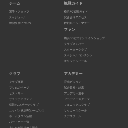
チーム
観戦ガイド
選手・スタッフ
横浜FC観戦ガイド
スケジュール
試合会場アクセス
練習見学について
観戦ルール・マナー
ファン
横浜FC公式オンラインショップ
クラブメンバー
スタータークラブ
スペシャルコンテンツ
オリジナルビール
クラブ
アカデミー
クラブ概要
育成ビジョン
フリ丸のページ
試合日程・結果
ヒストリー
アカデミー選手
サステナビリティ
アカデミースタッフ
横浜FCスポーツクラブ
フェニックスクラブ
ニッパツ横浜FCシーガルズ
サッカースクール
ホームタウン活動
チアスクール
パートナー一覧
あしながドリーム基金