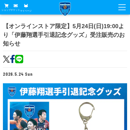
ショップ
チケット
マイページ
ニュース
【オンラインストア限定】5月24日(日)19:00よ
り「伊藤翔選手引退記念グッズ」受注販売のお
グッズ
試合
知らせ
ホームタウン
試合日程
チケット
トップチーム
順位表
チケットガイド
チーム
クラブ
2026.5.24 Sun
席種・価格表
選手・スタッフ
観戦ガイド
メディア
チケット購入方法
スケジュール
試合
横浜FC観戦ガイド
クラブ
販売スケジュール
練習見学について
アカデミー
試合会場アクセス
クラブ概要
ファン
ニッパツシート
観戦ルール・マナー
フリ丸のページ
Buy Ticket Here
横浜FC公式オンラインショップ
アカデミー