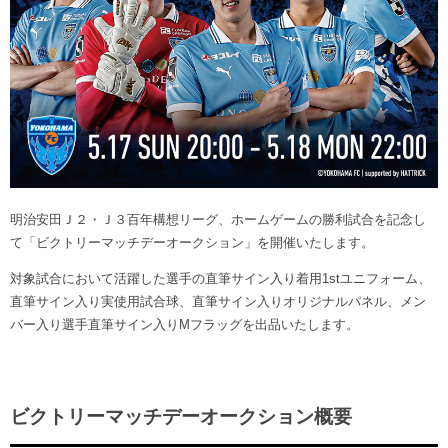
ヒストリー
クラブメンバー
育成ビジョン
パートナー
サステナビリティ
スタータークラブ
試合日程・結果
パートナー一覧
お問い合わせ
ホームタウン活動
スペシャルコンテンツ
アカデミー選手
あしながドリーム基金
横浜FCスポーツクラブ
オリジナルビール
アカデミースタッフ
お問い合わせ
ニッパツ横浜FCシーガルズ
フェニックスクラブ
ゲームスチュワード
明治安田Ｊ２・Ｊ３百年構想リーグ、ホームゲームの勝利試合を記念し
サッカースクール
て「ビクトリーマッチデーオークション」を開催いたします。
学生インターンシップ
チアスクール
対象試合において活躍した選手の直筆サイン入り着用1stユニフォーム、
直筆サイン入り実使用試合球、直筆サイン入りオリジナルパネル、メン
バー入り選手直筆サイン入りMフラッグを出品いたします。
ビクトリーマッチデーオークション概要