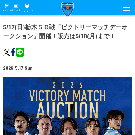
ショップ
チケット
マイページ
ニュース
5/17(日)栃木ＳＣ戦「ビクトリーマッチデーオ
ークション」開催！販売は5/18(月)まで！
グッズ
試合
ホームタウン
試合日程
チケット
トップチーム
順位表
2026.5.17 Sun
チケットガイド
チーム
クラブ
席種・価格表
選手・スタッフ
観戦ガイド
メディア
チケット購入方法
スケジュール
試合
横浜FC観戦ガイド
クラブ
販売スケジュール
練習見学について
アカデミー
試合会場アクセス
クラブ概要
ファン
ニッパツシート
観戦ルール・マナー
フリ丸のページ
Buy Ticket Here
横浜FC公式オンラインショップ
アカデミー