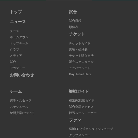
トップ
試合
試合日程
ニュース
順位表
グッズ
チケット
ホームタウン
トップチーム
チケットガイド
クラブ
席種・価格表
メディア
チケット購入方法
試合
販売スケジュール
アカデミー
ニッパツシート
Buy Ticket Here
お問い合わせ
チーム
観戦ガイド
選手・スタッフ
横浜FC観戦ガイド
スケジュール
試合会場アクセス
練習見学について
観戦ルール・マナー
ファン
横浜FC公式オンラインショップ
クラブメンバー