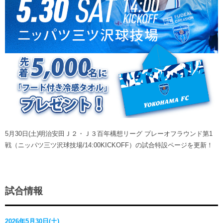
ヒストリー
クラブメンバー
育成ビジョン
パートナー
サステナビリティ
スタータークラブ
試合日程・結果
パートナー一覧
お問い合わせ
ホームタウン活動
スペシャルコンテンツ
アカデミー選手
あしながドリーム基金
横浜FCスポーツクラブ
オリジナルビール
アカデミースタッフ
お問い合わせ
ニッパツ横浜FCシーガルズ
フェニックスクラブ
ゲームスチュワード
サッカースクール
学生インターンシップ
5月30日(土)明治安田Ｊ２・Ｊ３百年構想リーグ プレーオフラウンド第1
チアスクール
戦（ニッパツ三ツ沢球技場/14:00KICKOFF）の試合特設ページを更新！
試合情報
2026年5月30日(土)