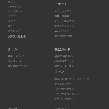
グッズ
チケット
ホームタウン
トップチーム
チケットガイド
クラブ
席種・価格表
メディア
チケット購入方法
試合
販売スケジュール
アカデミー
ニッパツシート
Buy Ticket Here
お問い合わせ
チーム
観戦ガイド
選手・スタッフ
横浜FC観戦ガイド
スケジュール
試合会場アクセス
練習見学について
観戦ルール・マナー
ファン
横浜FC公式オンラインショップ
クラブメンバー
スタータークラブ
スペシャルコンテンツ
オリジナルビール