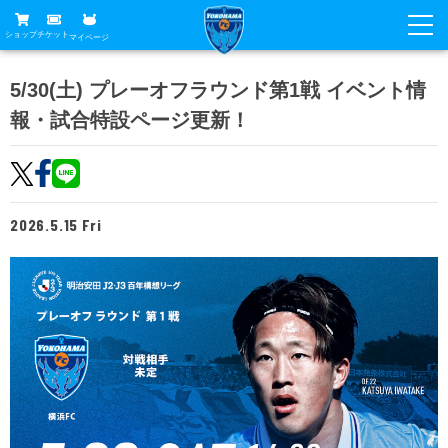
ショップ
チケット
マイページ
ニュース
5/30(土) プレーオフラウンド第1戦 イベント情
報・試合特設ページ更新！
グッズ
試合
ホームタウン
試合日程
チケット
トップチーム
順位表
2026.5.15 Fri
チケットガイド
チーム
クラブ
席種・価格表
選手・スタッフ
観戦ガイド
メディア
チケット購入方法
スケジュール
試合
横浜FC観戦ガイド
クラブ
販売スケジュール
練習見学について
アカデミー
試合会場アクセス
クラブ概要
ファン
ニッパツシート
観戦ルール・マナー
フリ丸のページ
Buy Ticket Here
横浜FC公式オンラインショップ
アカデミー