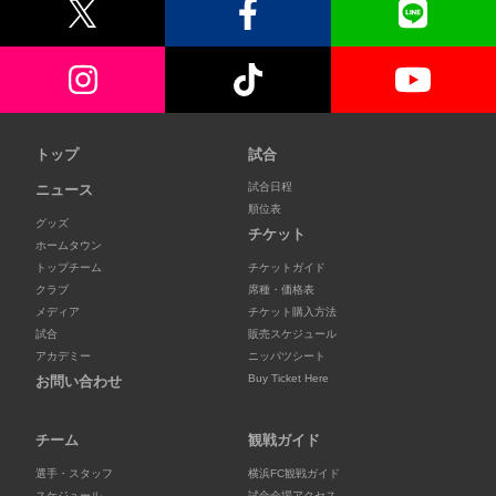
トップ
試合
試合日程
ニュース
順位表
グッズ
チケット
ホームタウン
トップチーム
チケットガイド
クラブ
席種・価格表
メディア
チケット購入方法
試合
販売スケジュール
アカデミー
ニッパツシート
Buy Ticket Here
お問い合わせ
チーム
観戦ガイド
選手・スタッフ
横浜FC観戦ガイド
スケジュール
試合会場アクセス