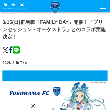
ショップ
チケット
マイページ
ニュース
3/15(日)群馬戦「FAMILY DAY」開催！「プリ
ンセッション・オーケストラ」とのコラボ実施
グッズ
試合
決定！
ホームタウン
試合日程
チケット
トップチーム
順位表
チケットガイド
チーム
クラブ
2026.2.19 Thu
席種・価格表
選手・スタッフ
観戦ガイド
メディア
チケット購入方法
スケジュール
試合
横浜FC観戦ガイド
クラブ
販売スケジュール
練習見学について
アカデミー
試合会場アクセス
クラブ概要
ファン
ニッパツシート
観戦ルール・マナー
フリ丸のページ
Buy Ticket Here
横浜FC公式オンラインショップ
アカデミー