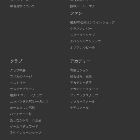
練習見学について
観戦ルール・マナー
ファン
横浜FC公式オンラインショップ
クラブメンバー
スタータークラブ
スペシャルコンテンツ
オリジナルビール
クラブ
アカデミー
クラブ概要
育成ビジョン
フリ丸のページ
試合日程・結果
ヒストリー
アカデミー選手
サステナビリティ
アカデミースタッフ
横浜FCスポーツクラブ
フェニックスクラブ
ニッパツ横浜FCシーガルズ
サッカースクール
ホームタウン活動
チアスクール
パートナー一覧
あしながドリーム基金
ゲームスチュワード
学生インターンシップ