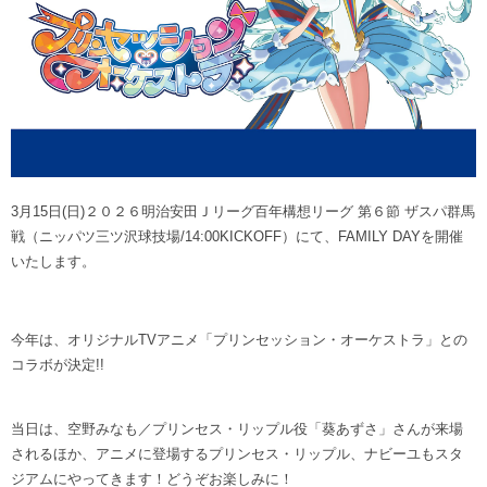
ヒストリー
クラブメンバー
育成ビジョン
パートナー
サステナビリティ
スタータークラブ
試合日程・結果
パートナー一覧
お問い合わせ
ホームタウン活動
スペシャルコンテンツ
アカデミー選手
あしながドリーム基金
横浜FCスポーツクラブ
オリジナルビール
アカデミースタッフ
お問い合わせ
ニッパツ横浜FCシーガルズ
フェニックスクラブ
3月15日(日)２０２６明治安田Ｊリーグ百年構想リーグ 第６節 ザスパ群馬
ゲームスチュワード
戦（ニッパツ三ツ沢球技場/14:00KICKOFF）にて、FAMILY DAYを開催
サッカースクール
いたします。
学生インターンシップ
チアスクール
今年は、オリジナルTVアニメ「プリンセッション・オーケストラ」との
コラボが決定!!
当日は、空野みなも／プリンセス・リップル役「葵あずさ」さんが来場
されるほか、アニメに登場するプリンセス・リップル、ナビーユもスタ
ジアムにやってきます！どうぞお楽しみに！