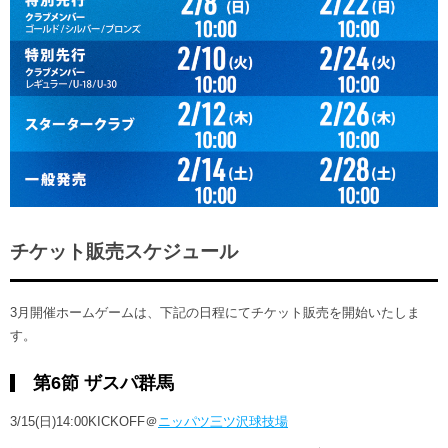
ヒストリー
クラブメンバー
育成ビジョン
パートナー
サステナビリティ
スタータークラブ
試合日程・結果
パートナー一覧
お問い合わせ
ホームタウン活動
スペシャルコンテンツ
アカデミー選手
あしながドリーム基金
横浜FCスポーツクラブ
オリジナルビール
アカデミースタッフ
お問い合わせ
ニッパツ横浜FCシーガルズ
フェニックスクラブ
ゲームスチュワード
サッカースクール
学生インターンシップ
チケット販売スケジュール
チアスクール
3月開催ホームゲームは、下記の日程にてチケット販売を開始いたしま
す。
第6節 ザスパ群馬
3/15(日)14:00KICKOFF＠
ニッパツ三ツ沢球技場