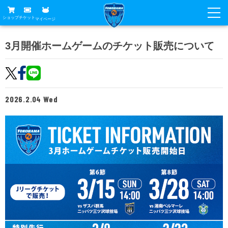
ショップ
チケット
マイページ
ニュース
3月開催ホームゲームのチケット販売について
グッズ
試合
ホームタウン
試合日程
チケット
2026.2.04 Wed
トップチーム
順位表
チケットガイド
チーム
クラブ
席種・価格表
選手・スタッフ
観戦ガイド
メディア
チケット購入方法
スケジュール
試合
横浜FC観戦ガイド
クラブ
販売スケジュール
練習見学について
アカデミー
試合会場アクセス
クラブ概要
ファン
ニッパツシート
観戦ルール・マナー
フリ丸のページ
Buy Ticket Here
横浜FC公式オンラインショップ
アカデミー