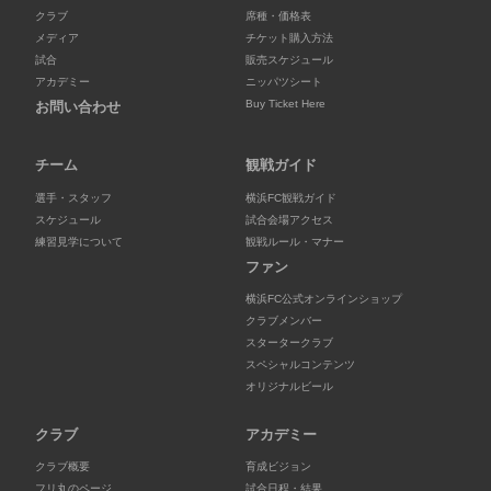
クラブ
席種・価格表
メディア
チケット購入方法
試合
販売スケジュール
アカデミー
ニッパツシート
Buy Ticket Here
お問い合わせ
チーム
観戦ガイド
選手・スタッフ
横浜FC観戦ガイド
スケジュール
試合会場アクセス
練習見学について
観戦ルール・マナー
ファン
横浜FC公式オンラインショップ
クラブメンバー
スタータークラブ
スペシャルコンテンツ
オリジナルビール
クラブ
アカデミー
クラブ概要
育成ビジョン
フリ丸のページ
試合日程・結果