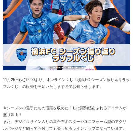
ヒストリー
クラブメンバー
育成ビジョン
パートナー
サステナビリティ
スタータークラブ
試合日程・結果
パートナー一覧
お問い合わせ
ホームタウン活動
スペシャルコンテンツ
アカデミー選手
あしながドリーム基金
横浜FCスポーツクラブ
オリジナルビール
アカデミースタッフ
お問い合わせ
ニッパツ横浜FCシーガルズ
フェニックスクラブ
ゲームスチュワード
サッカースクール
学生インターンシップ
11月25日(火)12:00より、オンラインくじ「横浜FC シーズン振り返りラッ
チアスクール
フルくじ」の販売を開始いたしますのでお知らせします。
今シーズンの選手たちの活躍を収めたくじは躍動感あふれるアイテムが
盛り沢山！
また、デジタルサイン入りの集合布ポスターやユニフォーム型のアクリ
ルバッジなど飾っても付けても楽しめるラインナップになっています。