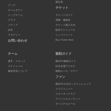
順位表
グッズ
チケット
ホームタウン
トップチーム
チケットガイド
クラブ
席種・価格表
メディア
チケット購入方法
試合
販売スケジュール
アカデミー
ニッパツシート
Buy Ticket Here
お問い合わせ
チーム
観戦ガイド
選手・スタッフ
横浜FC観戦ガイド
スケジュール
試合会場アクセス
練習見学について
観戦ルール・マナー
ファン
横浜FC公式オンラインショップ
クラブメンバー
スタータークラブ
スペシャルコンテンツ
オリジナルビール