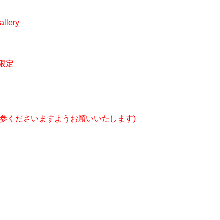
lery
方限定
。
参くださいますようお願いいたします)