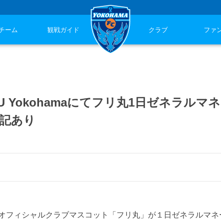
チーム
観戦ガイド
クラブ
ファ
eeU Yokohamaにてフリ丸1日ゼネラルマ
追記あり
て、横浜FCオフィシャルクラブマスコット「フリ丸」が１日ゼネラルマ