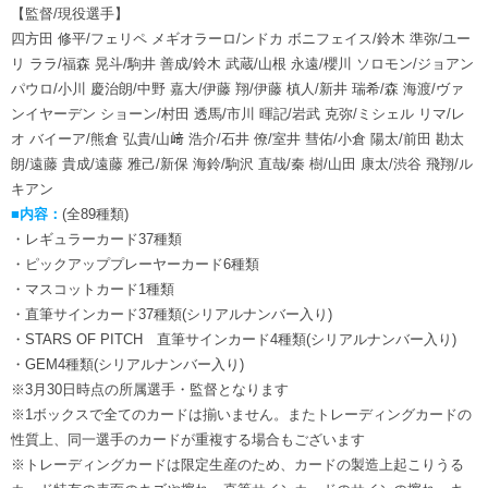
【監督/現役選手】
四方田 修平/フェリペ メギオラーロ/ンドカ ボニフェイス/鈴木 準弥/ユー
リ ララ/福森 晃斗/駒井 善成/鈴木 武蔵/山根 永遠/櫻川 ソロモン/ジョアン
パウロ/小川 慶治朗/中野 嘉大/伊藤 翔/伊藤 槙人/新井 瑞希/森 海渡/ヴァ
ンイヤーデン ショーン/村田 透馬/市川 暉記/岩武 克弥/ミシェル リマ/レ
オ バイーア/熊倉 弘貴/山﨑 浩介/石井 僚/室井 彗佑/小倉 陽太/前田 勘太
朗/遠藤 貴成/遠藤 雅己/新保 海鈴/駒沢 直哉/秦 樹/山田 康太/渋谷 飛翔/ル
キアン
■内容：
(全89種類)
・レギュラーカード37種類
・ピックアッププレーヤーカード6種類
・マスコットカード1種類
・直筆サインカード37種類(シリアルナンバー入り)
・STARS OF PITCH 直筆サインカード4種類(シリアルナンバー入り)
・GEM4種類(シリアルナンバー入り)
※3月30日時点の所属選手・監督となります
※1ボックスで全てのカードは揃いません。またトレーディングカードの
性質上、同一選手のカードが重複する場合もございます
※トレーディングカードは限定生産のため、カードの製造上起こりうる