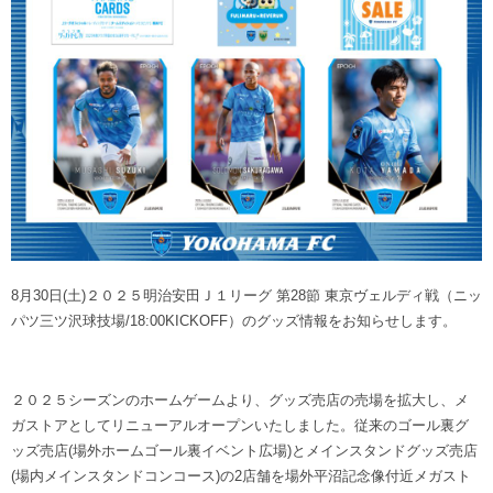
ヒストリー
クラブメンバー
育成ビジョン
パートナー
サステナビリティ
スタータークラブ
試合日程・結果
パートナー一覧
お問い合わせ
ホームタウン活動
スペシャルコンテンツ
アカデミー選手
あしながドリーム基金
横浜FCスポーツクラブ
オリジナルビール
アカデミースタッフ
お問い合わせ
ニッパツ横浜FCシーガルズ
フェニックスクラブ
ゲームスチュワード
サッカースクール
学生インターンシップ
8月30日(土)２０２５明治安田Ｊ１リーグ 第28節 東京ヴェルディ戦（ニッ
チアスクール
パツ三ツ沢球技場/18:00KICKOFF）のグッズ情報をお知らせします。
２０２５シーズンのホームゲームより、グッズ売店の売場を拡大し、メ
ガストアとしてリニューアルオープンいたしました。従来のゴール裏グ
ッズ売店(場外ホームゴール裏イベント広場)とメインスタンドグッズ売店
(場内メインスタンドコンコース)の2店舗を場外平沼記念像付近メガスト