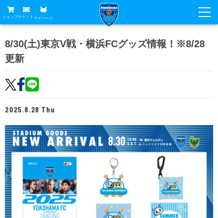
ショップ
チケット
マイページ
ニュース
8/30(土)東京V戦・横浜FCグッズ情報！※8/28
更新
グッズ
試合
ホームタウン
試合日程
チケット
トップチーム
順位表
2025.8.28 Thu
チケットガイド
チーム
クラブ
席種・価格表
選手・スタッフ
観戦ガイド
メディア
チケット購入方法
スケジュール
試合
横浜FC観戦ガイド
クラブ
販売スケジュール
練習見学について
アカデミー
試合会場アクセス
クラブ概要
ファン
ニッパツシート
観戦ルール・マナー
フリ丸のページ
Buy Ticket Here
横浜FC公式オンラインショップ
アカデミー