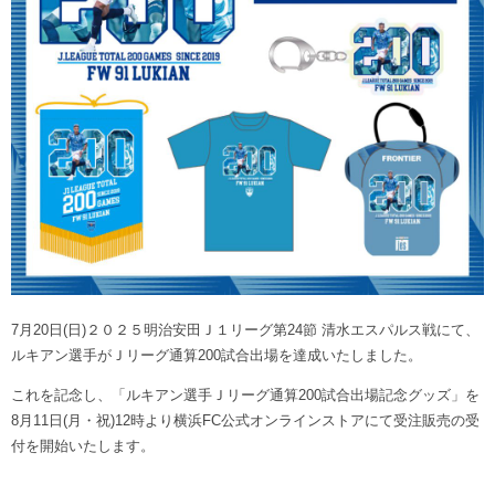
ヒストリー
クラブメンバー
育成ビジョン
パートナー
サステナビリティ
スタータークラブ
試合日程・結果
パートナー一覧
お問い合わせ
ホームタウン活動
スペシャルコンテンツ
アカデミー選手
あしながドリーム基金
横浜FCスポーツクラブ
オリジナルビール
アカデミースタッフ
お問い合わせ
ニッパツ横浜FCシーガルズ
フェニックスクラブ
ゲームスチュワード
サッカースクール
学生インターンシップ
チアスクール
7月20日(日)２０２５明治安田Ｊ１リーグ第24節 清水エスパルス戦にて、
ルキアン選手がＪリーグ通算200試合出場を達成いたしました。
これを記念し、「ルキアン選手Ｊリーグ通算200試合出場記念グッズ」を
8月11日(月・祝)12時より横浜FC公式オンラインストアにて受注販売の受
付を開始いたします。