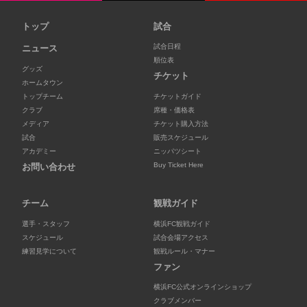
トップ
試合
試合日程
ニュース
順位表
グッズ
チケット
ホームタウン
トップチーム
チケットガイド
クラブ
席種・価格表
メディア
チケット購入方法
試合
販売スケジュール
アカデミー
ニッパツシート
Buy Ticket Here
お問い合わせ
チーム
観戦ガイド
選手・スタッフ
横浜FC観戦ガイド
スケジュール
試合会場アクセス
練習見学について
観戦ルール・マナー
ファン
横浜FC公式オンラインショップ
クラブメンバー