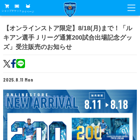
ショップ
チケット
マイページ
ニュース
【オンラインストア限定】8/18(月)まで！「ル
キアン選手Ｊリーグ通算200試合出場記念グッ
グッズ
試合
ズ」受注販売のお知らせ
ホームタウン
試合日程
チケット
トップチーム
順位表
チケットガイド
チーム
クラブ
2025.8.11 Mon
席種・価格表
選手・スタッフ
観戦ガイド
メディア
チケット購入方法
スケジュール
試合
横浜FC観戦ガイド
クラブ
販売スケジュール
練習見学について
アカデミー
試合会場アクセス
クラブ概要
ファン
ニッパツシート
観戦ルール・マナー
フリ丸のページ
Buy Ticket Here
横浜FC公式オンラインショップ
アカデミー