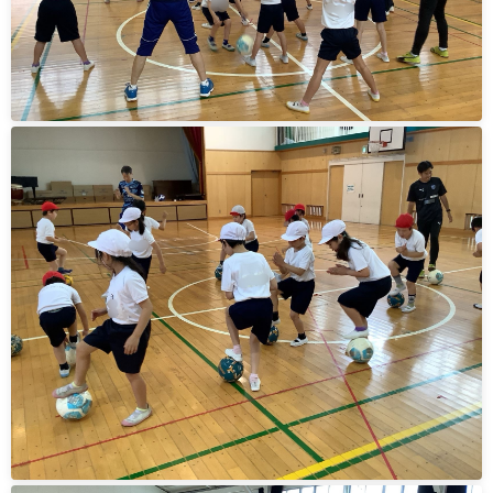
ヒストリー
クラブメンバー
育成ビジョン
パートナー
サステナビリティ
スタータークラブ
試合日程・結果
パートナー一覧
お問い合わせ
ホームタウン活動
スペシャルコンテンツ
アカデミー選手
あしながドリーム基金
横浜FCスポーツクラブ
オリジナルビール
アカデミースタッフ
お問い合わせ
ニッパツ横浜FCシーガルズ
フェニックスクラブ
ゲームスチュワード
サッカースクール
学生インターンシップ
チアスクール