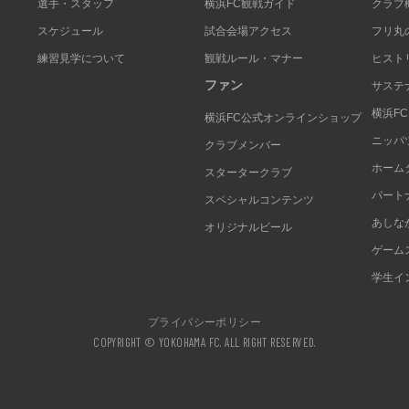
選手・スタッフ
横浜FC観戦ガイド
クラブ
スケジュール
試合会場アクセス
フリ丸
練習見学について
観戦ルール・マナー
ヒスト
ファン
サステ
横浜F
横浜FC公式オンラインショップ
ニッパ
クラブメンバー
ホーム
スタータークラブ
パート
スペシャルコンテンツ
あしな
オリジナルビール
ゲーム
学生イ
プライバシーポリシー
COPYRIGHT © YOKOHAMA FC. ALL RIGHT RESERVED.