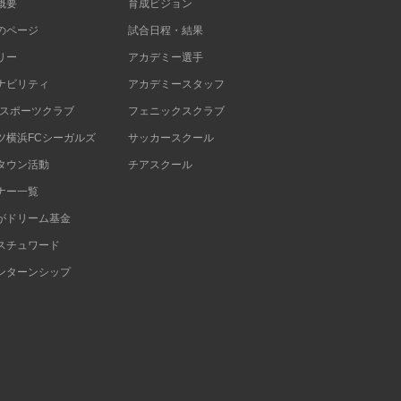
概要
育成ビジョン
のページ
試合日程・結果
リー
アカデミー選手
ナビリティ
アカデミースタッフ
Cスポーツクラブ
フェニックスクラブ
ツ横浜FCシーガルズ
サッカースクール
タウン活動
チアスクール
ナー一覧
がドリーム基金
スチュワード
ンターンシップ