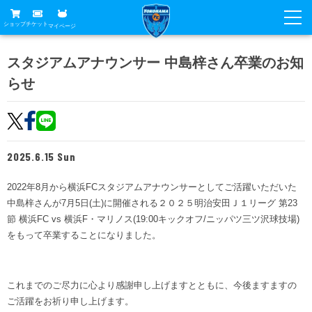
ショップ
チケット
マイページ
ニュース
スタジアムアナウンサー 中島梓さん卒業のお知
らせ
グッズ
試合
ホームタウン
試合日程
チケット
トップチーム
順位表
2025.6.15 Sun
チケットガイド
チーム
クラブ
席種・価格表
2022年8月から横浜FCスタジアムアナウンサーとしてご活躍いただいた
選手・スタッフ
観戦ガイド
メディア
中島梓さんが7月5日(土)に開催される２０２５明治安田Ｊ１リーグ 第23
チケット購入方法
スケジュール
節 横浜FC vs 横浜F・マリノス(19:00キックオフ/ニッパツ三ツ沢球技場)
試合
横浜FC観戦ガイド
クラブ
をもって卒業することになりました。
販売スケジュール
練習見学について
アカデミー
試合会場アクセス
クラブ概要
ファン
ニッパツシート
観戦ルール・マナー
これまでのご尽力に心より感謝申し上げますとともに、今後ますますの
フリ丸のページ
Buy Ticket Here
横浜FC公式オンラインショップ
アカデミー
ご活躍をお祈り申し上げます。