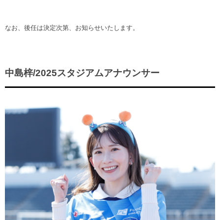
ヒストリー
クラブメンバー
育成ビジョン
パートナー
サステナビリティ
なお、後任は決定次第、お知らせいたします。
スタータークラブ
試合日程・結果
パートナー一覧
お問い合わせ
ホームタウン活動
スペシャルコンテンツ
アカデミー選手
あしながドリーム基金
横浜FCスポーツクラブ
オリジナルビール
中島梓/2025スタジアムアナウンサー
アカデミースタッフ
お問い合わせ
ニッパツ横浜FCシーガルズ
フェニックスクラブ
ゲームスチュワード
サッカースクール
学生インターンシップ
チアスクール