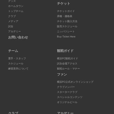
グッズ
チケット
ホームタウン
トップチーム
チケットガイド
クラブ
席種・価格表
メディア
チケット購入方法
試合
販売スケジュール
アカデミー
ニッパツシート
Buy Ticket Here
お問い合わせ
チーム
観戦ガイド
選手・スタッフ
横浜FC観戦ガイド
スケジュール
試合会場アクセス
練習見学について
観戦ルール・マナー
ファン
横浜FC公式オンラインショップ
クラブメンバー
スタータークラブ
スペシャルコンテンツ
オリジナルビール
クラブ
アカデミー