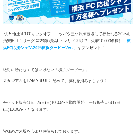
ヒストリー
クラブメンバー
育成ビジョン
パートナー
サステナビリティ
スタータークラブ
試合日程・結果
パートナー一覧
お問い合わせ
ホームタウン活動
スペシャルコンテンツ
アカデミー選手
7月5日(土)19:00キックオフ、ニッパツ三ツ沢球技場にて行われる2025明
あしながドリーム基金
横浜FCスポーツクラブ
治安田Ｊ１リーグ 第23節 横浜F・マリノス戦で、先着10,000名様に
「横
オリジナルビール
アカデミースタッフ
浜FC応援シャツ-2025横浜ダービーVer.-」
をプレゼント！
お問い合わせ
ニッパツ横浜FCシーガルズ
フェニックスクラブ
ゲームスチュワード
絶対に勝たなくてはいけない「横浜ダービー」。
サッカースクール
学生インターンシップ
スタジアムをHAMABLUEにそめて、勝利を掴みましょう！
チアスクール
チケット販売は5月25日(日)10:00から順次開始、一般販売は6月7日
(土)10:00からとなります。
皆様のご来場を心よりお待ちしております。