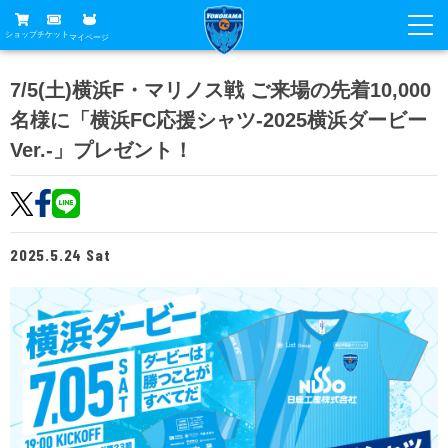
ショップ
チケット
マイページ
ニュース
7/5(土)横浜F・マリノス戦 ご来場の先着10,000
名様に「横浜FC応援シャツ-2025横浜ダービー
グッズ
試合
Ver.-」プレゼント！
ホームタウン
試合日程
チケット
トップチーム
順位表
チケットガイド
チーム
クラブ
2025.5.24 Sat
席種・価格表
選手・スタッフ
観戦ガイド
メディア
チケット購入方法
スケジュール
試合
横浜FC観戦ガイド
クラブ
販売スケジュール
練習見学について
アカデミー
試合会場アクセス
クラブ概要
ファン
ニッパツシート
観戦ルール・マナー
フリ丸のページ
Buy Ticket Here
横浜FC公式オンラインショップ
アカデミー