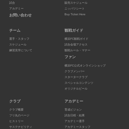
試合
販売スケジュール
アカデミー
ニッパツシート
Buy Ticket Here
お問い合わせ
チーム
観戦ガイド
選手・スタッフ
横浜FC観戦ガイド
スケジュール
試合会場アクセス
練習見学について
観戦ルール・マナー
ファン
横浜FC公式オンラインショップ
クラブメンバー
スタータークラブ
スペシャルコンテンツ
オリジナルビール
クラブ
アカデミー
クラブ概要
育成ビジョン
フリ丸のページ
試合日程・結果
ヒストリー
アカデミー選手
サステナビリティ
アカデミースタッフ