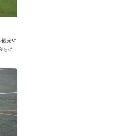
ル観光や
会を提