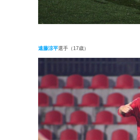
遠藤涼平
選手（17歳）