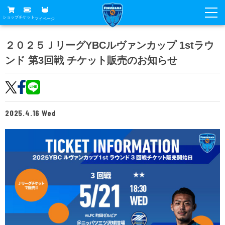
ショップ
チケット
マイページ
ニュース
２０２５ＪリーグYBCルヴァンカップ 1stラウ
ンド 第3回戦 チケット販売のお知らせ
グッズ
試合
ホームタウン
試合日程
チケット
トップチーム
順位表
2025.4.16 Wed
チケットガイド
チーム
クラブ
席種・価格表
選手・スタッフ
観戦ガイド
メディア
チケット購入方法
スケジュール
試合
横浜FC観戦ガイド
クラブ
販売スケジュール
練習見学について
アカデミー
試合会場アクセス
クラブ概要
ファン
ニッパツシート
観戦ルール・マナー
フリ丸のページ
Buy Ticket Here
横浜FC公式オンラインショップ
アカデミー