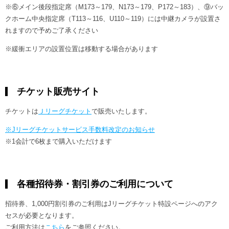
※⑥メイン後段指定席（M173～179、N173～179、P172～183）、⑨バッ
クホーム中央指定席（T113～116、U110～119）には中継カメラが設置さ
れますので予めご了承ください
※緩衝エリアの設置位置は移動する場合があります
チケット販売サイト
チケットは
Ｊリーグチケット
で販売いたします。
※Jリーグチケットサービス手数料改定のお知らせ
※1会計で6枚まで購入いただけます
各種招待券・割引券のご利用について
招待券、1,000円割引券のご利用はJリーグチケット特設ページへのアク
セスが必要となります。
ご利用方法は
こちら
をご参照ください。