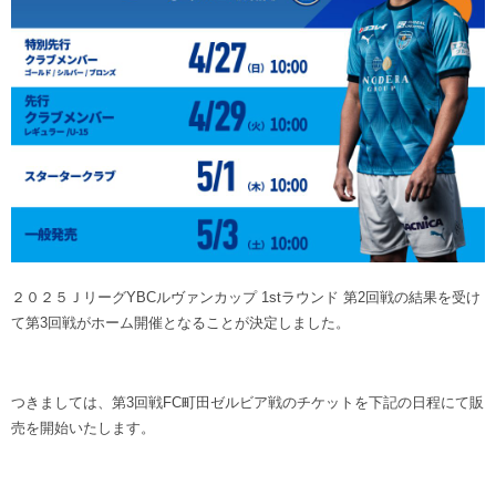
ヒストリー
クラブメンバー
育成ビジョン
パートナー
サステナビリティ
スタータークラブ
試合日程・結果
パートナー一覧
お問い合わせ
ホームタウン活動
スペシャルコンテンツ
アカデミー選手
あしながドリーム基金
横浜FCスポーツクラブ
オリジナルビール
アカデミースタッフ
お問い合わせ
ニッパツ横浜FCシーガルズ
フェニックスクラブ
ゲームスチュワード
サッカースクール
学生インターンシップ
２０２５ＪリーグYBCルヴァンカップ 1stラウンド 第2回戦の結果を受け
チアスクール
て第3回戦がホーム開催となることが決定しました。
つきましては、第3回戦FC町田ゼルビア戦のチケットを下記の日程にて販
売を開始いたします。