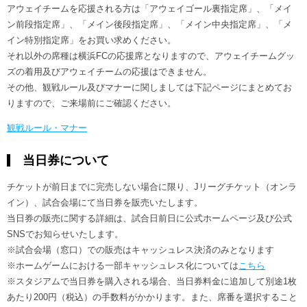
アウェイチームを応援される方は「アウェイゴール裏指定席」、「メイ
ン前段指定席」、「メイン後段指定席」、「メイン中央指定席」、「メ
イン特別指定席」をお買い求めください。
それ以外の席種は横浜FCの応援席となりますので、アウェイチームグッ
ズの着用及びアウェイチームの応援はできません。
その他、観戦ルール及びマナーに関しましては下記ページにまとめてお
りますので、ご来場前にご確認ください。
観戦ルール・マナー
当日券について
チケットが前日までに完売しない場合に限り、Jリーグチケット（オンラ
イン）、試合会場にて当日券を販売いたします。
当日券の販売に関する詳細は、試合日前日に公式ホームページ及び公式
SNSでお知らせいたします。
※試合会場（窓口）での販売はキャッシュレス決済のみとなります
※ホームゲームにおける一部キャッシュレス化については
こちら
※スタジアムで当日券を購入される場合、当日券料金に追加して別途1枚
あたり200円（税込）の手数料がかかります。また、席番を選択すること