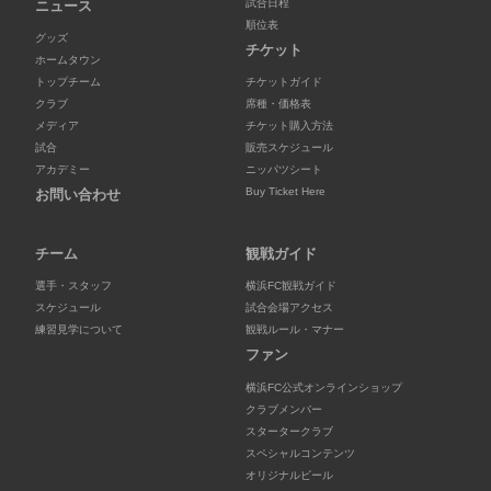
試合日程
ニュース
順位表
グッズ
チケット
ホームタウン
トップチーム
チケットガイド
クラブ
席種・価格表
メディア
チケット購入方法
試合
販売スケジュール
アカデミー
ニッパツシート
Buy Ticket Here
お問い合わせ
チーム
観戦ガイド
選手・スタッフ
横浜FC観戦ガイド
スケジュール
試合会場アクセス
練習見学について
観戦ルール・マナー
ファン
横浜FC公式オンラインショップ
クラブメンバー
スタータークラブ
スペシャルコンテンツ
オリジナルビール