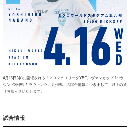
ヒストリー
クラブメンバー
育成ビジョン
パートナー
サステナビリティ
スタータークラブ
試合日程・結果
パートナー一覧
お問い合わせ
ホームタウン活動
スペシャルコンテンツ
アカデミー選手
あしながドリーム基金
横浜FCスポーツクラブ
オリジナルビール
アカデミースタッフ
お問い合わせ
ニッパツ横浜FCシーガルズ
フェニックスクラブ
ゲームスチュワード
サッカースクール
学生インターンシップ
4月16日(水)に開催される「２０２５ＪリーグYBCルヴァンカップ 1stラ
チアスクール
ウンド2回戦 ギラヴァンツ北九州戦」の試合情報につきまして、以下の通
りお知らせいたします。
試合情報