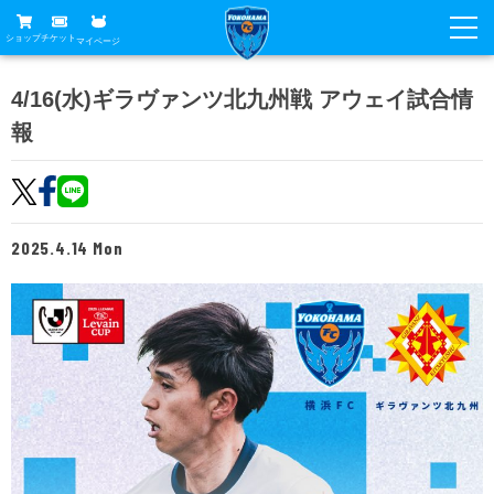
ショップ
チケット
マイページ
ニュース
4/16(水)ギラヴァンツ北九州戦 アウェイ試合情
報
グッズ
試合
ホームタウン
試合日程
チケット
トップチーム
順位表
2025.4.14 Mon
チケットガイド
チーム
クラブ
席種・価格表
選手・スタッフ
観戦ガイド
メディア
チケット購入方法
スケジュール
試合
横浜FC観戦ガイド
クラブ
販売スケジュール
練習見学について
アカデミー
試合会場アクセス
クラブ概要
ファン
ニッパツシート
観戦ルール・マナー
フリ丸のページ
Buy Ticket Here
横浜FC公式オンラインショップ
アカデミー