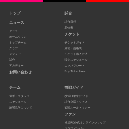
トップ
試合
試合日程
ニュース
順位表
グッズ
チケット
ホームタウン
トップチーム
チケットガイド
クラブ
席種・価格表
メディア
チケット購入方法
試合
販売スケジュール
アカデミー
ニッパツシート
Buy Ticket Here
お問い合わせ
チーム
観戦ガイド
選手・スタッフ
横浜FC観戦ガイド
スケジュール
試合会場アクセス
練習見学について
観戦ルール・マナー
ファン
横浜FC公式オンラインショップ
クラブメンバー