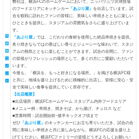
弊社は、横浜FCのホームゲームにおいて、ニッパツ三ツ沢球技場
のフードエリアにキッチンカー
「あぶり屋」
を出店しています。試
合を観戦に訪れたファンの皆様に、美味しい串焼きとともに楽しい
ひとときを提供し、スタジアムの雰囲気をさらに盛り上げていま
す。
代
「あぶり屋」
では、こだわりの食材を使用した絶品串焼きを提供。
表
炙り焼きならではの香ばしい香りとジューシーな味わいで、スタジ
者
アムの熱気とともに楽しむことができます。試合の合間に、ファン
の皆様がリフレッシュの場所として、多くの方にご愛顧いただいて
コ
います。
メ
今後も、「横浜を、もっと好きになる場所。」を掲げる横浜FC様
ン
と共に、地域を盛り上げるために積極的に出店し、皆様に安心・安
ト
全で美味しい食事を提供していく所存です。
【出店概要】
■出店場所：横浜FCホームゲーム スタジアム内外フードエリア
■メニュー例：串焼き、焼きそば、から揚げ、チュロス など
■営業時間：試合開始前~後半キックオフ頃まで
ぜひ
「あぶり屋」
のキッチンカーにお立ち寄りいただき、試合の合
間に美味しい串焼きと共に楽しみながら、横浜FCの応援を盛り上
げてください。横浜FCファミリーの皆様どうぞよろしくお願いい