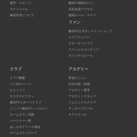
選手・スタッフ
横浜FC観戦ガイド
スケジュール
試合会場アクセス
練習見学について
観戦ルール・マナー
ファン
横浜FC公式オンラインショップ
クラブメンバー
スタータークラブ
スペシャルコンテンツ
オリジナルビール
クラブ
アカデミー
クラブ概要
育成ビジョン
フリ丸のページ
試合日程・結果
ヒストリー
アカデミー選手
サステナビリティ
アカデミースタッフ
横浜FCスポーツクラブ
フェニックスクラブ
ニッパツ横浜FCシーガルズ
サッカースクール
ホームタウン活動
チアスクール
パートナー一覧
あしながドリーム基金
ゲームスチュワード