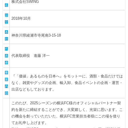
株式会社SWING
ヒストリー
クラブメンバー
名
育成ビジョン
パートナー
サステナビリティ
設
スタータークラブ
2018年10月
試合日程・結果
立
パートナー一覧
お問い合わせ
ホームタウン活動
スペシャルコンテンツ
アカデミー選手
本
あしながドリーム基金
神奈川県綾瀬市寺尾南3-15-18
横浜FCスポーツクラブ
社
オリジナルビール
アカデミースタッフ
お問い合わせ
ニッパツ横浜FCシーガルズ
代
フェニックスクラブ
代表取締役 進藤 洋一
表
ゲームスチュワード
者
サッカースクール
学生インターンシップ
事
『「価値」あるものを日本へ』をモットーに、酒類・食品だけでは
チアスクール
業
なく、雑貨やグッズの企画、輸入卸、食品イベントの企画・運営・
内
出店などもしております。
容
このたび、2025シーズンの横浜FC様のオフィシャルパートナー契
約を新たに締結することができ、大変嬉しく、光栄に思います。こ
の機会を創っていただいた、横浜FC営業担当者様にこの場を借り
てお礼申し上げます。