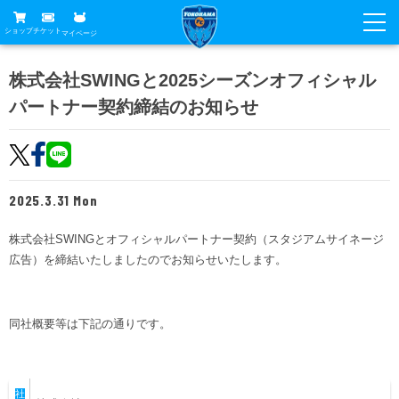
ショップ
チケット
マイページ
ニュース
株式会社SWINGと2025シーズンオフィシャル
パートナー契約締結のお知らせ
グッズ
試合
ホームタウン
試合日程
チケット
トップチーム
順位表
2025.3.31 Mon
チケットガイド
チーム
クラブ
席種・価格表
株式会社SWINGとオフィシャルパートナー契約（スタジアムサイネージ
選手・スタッフ
観戦ガイド
メディア
広告）を締結いたしましたのでお知らせいたします。
チケット購入方法
スケジュール
試合
横浜FC観戦ガイド
クラブ
販売スケジュール
練習見学について
アカデミー
同社概要等は下記の通りです。
試合会場アクセス
クラブ概要
ファン
ニッパツシート
観戦ルール・マナー
フリ丸のページ
Buy Ticket Here
横浜FC公式オンラインショップ
アカデミー
社