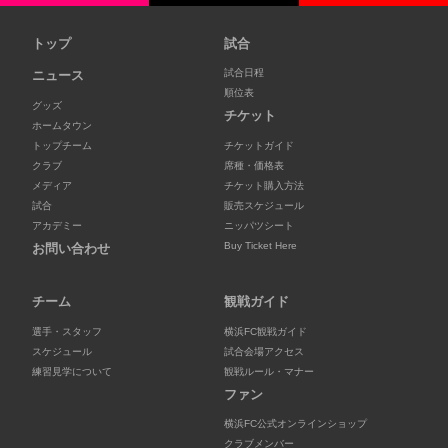
トップ
試合
試合日程
ニュース
順位表
グッズ
チケット
ホームタウン
トップチーム
チケットガイド
クラブ
席種・価格表
メディア
チケット購入方法
試合
販売スケジュール
アカデミー
ニッパツシート
Buy Ticket Here
お問い合わせ
チーム
観戦ガイド
選手・スタッフ
横浜FC観戦ガイド
スケジュール
試合会場アクセス
練習見学について
観戦ルール・マナー
ファン
横浜FC公式オンラインショップ
クラブメンバー