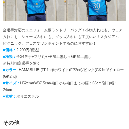
全選手対応のユニフォーム柄ランドリーバッグ！小物入れにも、ウェア
入れにも、シューズ入れにも、グッズ入れにも丁度いい！スタジアム、
ピクニック、フェスでワンポイントするのにおすすめ！
■価格：
2,200円(税込)
■種類：
全34選手+フリ丸+FP加工無し＋GK加工無し
※特別指定選手を除く
■カラー:
HAMABLUE (FP1st)/ホワイト(FP2nd)/ピンク(GK1st)/イエロー
(GK2nd)
■サイズ：
H52cm×W37.5cm/袖口から袖口までの幅：65cm/袖口幅：
24cm
■素材：
ポリエステル
その他