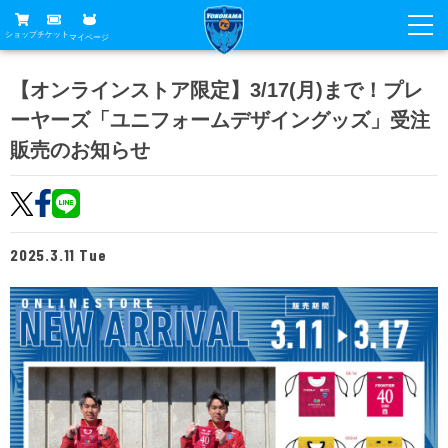
ショップ
チケット
マイページ
ニュース
【オンラインストア限定】3/17(月)まで！プレ
ーヤーズ「ユニフォームデザイングッズ」受注
グッズ
試合
販売のお知らせ
ホームタウン
試合日程
チケット
トップチーム
順位表
チケットガイド
チーム
クラブ
2025.3.11 Tue
席種・価格表
選手・スタッフ
観戦ガイド
メディア
チケット購入方法
スケジュール
試合
横浜FC観戦ガイド
クラブ
販売スケジュール
練習見学について
アカデミー
試合会場アクセス
クラブ概要
ファン
ニッパツシート
観戦ルール・マナー
フリ丸のページ
Buy Ticket Here
横浜FC公式オンラインショップ
アカデミー