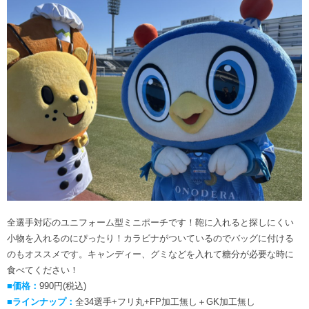
全選手対応のユニフォーム型ミニポーチです！鞄に入れると探しにくい
小物を入れるのにぴったり！カラビナがついているのでバッグに付ける
のもオススメです。キャンディー、グミなどを入れて糖分が必要な時に
食べてください！
■価格：
990円(税込)
■ラインナップ：
全34選手+フリ丸+FP加工無し＋GK加工無し