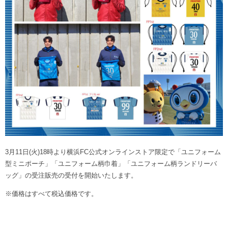
ヒストリー
クラブメンバー
育成ビジョン
パートナー
サステナビリティ
スタータークラブ
試合日程・結果
パートナー一覧
お問い合わせ
ホームタウン活動
スペシャルコンテンツ
アカデミー選手
あしながドリーム基金
横浜FCスポーツクラブ
オリジナルビール
アカデミースタッフ
お問い合わせ
ニッパツ横浜FCシーガルズ
フェニックスクラブ
ゲームスチュワード
サッカースクール
学生インターンシップ
チアスクール
3月11日(火)18時より横浜FC公式オンラインストア限定で「ユニフォーム
型ミニポーチ」「ユニフォーム柄巾着」「ユニフォーム柄ランドリーバ
ッグ」の受注販売の受付を開始いたします。
※価格はすべて税込価格です。