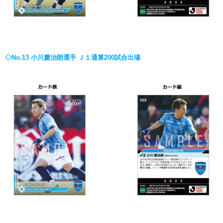
◇No.13 小川慶治朗選手 Ｊ１通算200試合出場