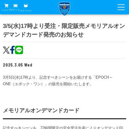
ショップ
チケット
マイページ
ニュース
3/5(水)17時より受注・限定販売メモリアルオン
デマンドカード発売のお知らせ
グッズ
試合
ホームタウン
試合日程
チケット
トップチーム
順位表
2025.3.05 Wed
チケットガイド
チーム
クラブ
席種・価格表
3月5日(水)17時より、記念すべきシーンをお届けする「EPOCH –
選手・スタッフ
観戦ガイド
メディア
ONE（エポック・ワン）」の販売を開始いたします。
チケット購入方法
スケジュール
試合
横浜FC観戦ガイド
クラブ
販売スケジュール
練習見学について
アカデミー
試合会場アクセス
クラブ概要
ファン
メモリアルオンデマンドカード
ニッパツシート
観戦ルール・マナー
フリ丸のページ
Buy Ticket Here
横浜FC公式オンラインショップ
アカデミー
記念すべきシーンを、72時間限定の完全受注生産によりオンデマンド印