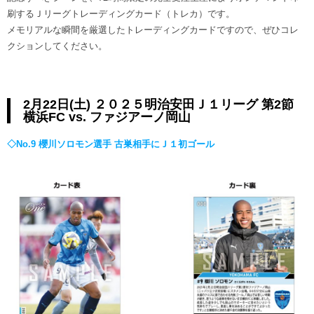
ヒストリー
クラブメンバー
刷するＪリーグトレーディングカード（トレカ）です。
育成ビジョン
パートナー
メモリアルな瞬間を厳選したトレーディングカードですので、ぜひコレ
サステナビリティ
スタータークラブ
クションしてください。
試合日程・結果
パートナー一覧
お問い合わせ
ホームタウン活動
スペシャルコンテンツ
アカデミー選手
あしながドリーム基金
横浜FCスポーツクラブ
オリジナルビール
2月22日(土) ２０２５明治安田Ｊ１リーグ 第2節
アカデミースタッフ
お問い合わせ
横浜FC vs. ファジアーノ岡山
ニッパツ横浜FCシーガルズ
フェニックスクラブ
◇No.9 櫻川ソロモン選手 古巣相手にＪ１初ゴール
ゲームスチュワード
サッカースクール
学生インターンシップ
チアスクール