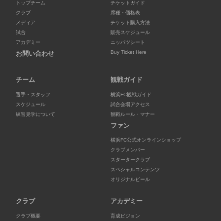
トップチーム
チケットガイド
クラブ
席種・価格表
メディア
チケット購入方法
試合
販売スケジュール
アカデミー
ニッパツシート
Buy Ticket Here
お問い合わせ
チーム
観戦ガイド
選手・スタッフ
横浜FC観戦ガイド
スケジュール
試合会場アクセス
練習見学について
観戦ルール・マナー
ファン
横浜FC公式オンラインショップ
クラブメンバー
スタータークラブ
スペシャルコンテンツ
オリジナルビール
クラブ
アカデミー
クラブ概要
育成ビジョン