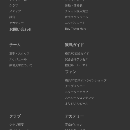
クラブ
席種・価格表
メディア
チケット購入方法
試合
販売スケジュール
アカデミー
ニッパツシート
Buy Ticket Here
お問い合わせ
チーム
観戦ガイド
選手・スタッフ
横浜FC観戦ガイド
スケジュール
試合会場アクセス
練習見学について
観戦ルール・マナー
ファン
横浜FC公式オンラインショップ
クラブメンバー
スタータークラブ
スペシャルコンテンツ
オリジナルビール
クラブ
アカデミー
クラブ概要
育成ビジョン