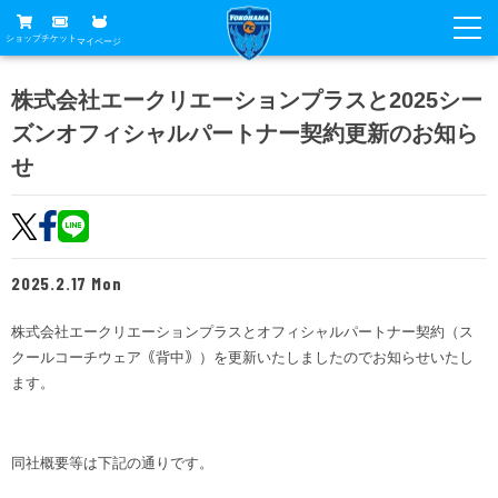
ショップ
チケット
マイページ
ニュース
株式会社エークリエーションプラスと2025シー
ズンオフィシャルパートナー契約更新のお知ら
グッズ
試合
せ
ホームタウン
試合日程
チケット
トップチーム
順位表
チケットガイド
チーム
クラブ
2025.2.17 Mon
席種・価格表
選手・スタッフ
観戦ガイド
メディア
株式会社エークリエーションプラスとオフィシャルパートナー契約（ス
チケット購入方法
スケジュール
試合
クールコーチウェア｟背中｠）を更新いたしましたのでお知らせいたし
横浜FC観戦ガイド
クラブ
販売スケジュール
ます。
練習見学について
アカデミー
試合会場アクセス
クラブ概要
ファン
ニッパツシート
観戦ルール・マナー
フリ丸のページ
同社概要等は下記の通りです。
Buy Ticket Here
横浜FC公式オンラインショップ
アカデミー