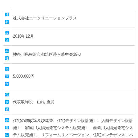
ヒストリー
クラブメンバー
育成ビジョン
パートナー
サステナビリティ
社
株式会社エークリエーションプラス
スタータークラブ
試合日程・結果
名
パートナー一覧
お問い合わせ
ホームタウン活動
スペシャルコンテンツ
設
アカデミー選手
2010年12月
あしながドリーム基金
横浜FCスポーツクラブ
立
オリジナルビール
アカデミースタッフ
お問い合わせ
本
ニッパツ横浜FCシーガルズ
神奈川県横浜市都筑区茅ヶ崎中央39-3
フェニックスクラブ
社
ゲームスチュワード
資
サッカースクール
5,000,000円
学生インターンシップ
本
チアスクール
金
代
代表取締役 山根 勇貴
表
者
事
住宅の増改築及び建替、住宅デザイン設計施工、店舗デザイン設計
施工、家庭用太陽光発電システム販売施工、産業用太陽光発電シス
業
テム販売施工、リフォームリノベーション、住宅メンテナンス、ハ
内