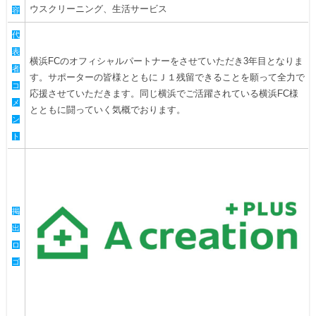
ウスクリーニング、生活サービス
容
代
表
横浜FCのオフィシャルパートナーをさせていただき3年目となりま
者
す。サポーターの皆様とともにＪ１残留できることを願って全力で
コ
応援させていただきます。同じ横浜でご活躍されている横浜FC様
メ
とともに闘っていく気概でおります。
ン
ト
掲
出
ロ
ゴ