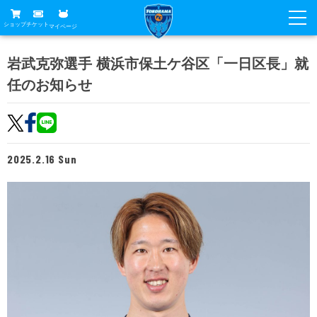
ショップ
チケット
マイページ
ニュース
岩武克弥選手 横浜市保土ケ谷区「一日区長」就
任のお知らせ
グッズ
試合
ホームタウン
試合日程
チケット
トップチーム
順位表
2025.2.16 Sun
チケットガイド
チーム
クラブ
席種・価格表
選手・スタッフ
観戦ガイド
メディア
チケット購入方法
スケジュール
試合
横浜FC観戦ガイド
クラブ
販売スケジュール
練習見学について
アカデミー
試合会場アクセス
クラブ概要
ファン
ニッパツシート
観戦ルール・マナー
フリ丸のページ
Buy Ticket Here
横浜FC公式オンラインショップ
アカデミー