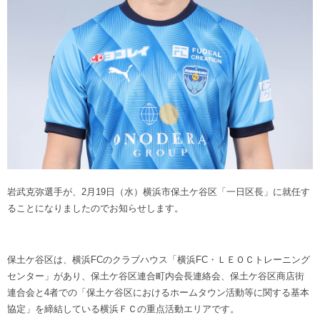
ヒストリー
クラブメンバー
育成ビジョン
パートナー
サステナビリティ
スタータークラブ
試合日程・結果
パートナー一覧
お問い合わせ
ホームタウン活動
スペシャルコンテンツ
アカデミー選手
あしながドリーム基金
横浜FCスポーツクラブ
オリジナルビール
アカデミースタッフ
お問い合わせ
ニッパツ横浜FCシーガルズ
フェニックスクラブ
ゲームスチュワード
サッカースクール
学生インターンシップ
岩武克弥選手が、2月19日（水）横浜市保土ケ谷区「一日区長」に就任す
チアスクール
ることになりましたのでお知らせします。
保土ケ谷区は、横浜FCのクラブハウス「横浜FC・ＬＥＯＣトレーニング
センター」があり、保土ケ谷区連合町内会長連絡会、保土ケ谷区商店街
連合会と4者での「保土ケ谷区におけるホームタウン活動等に関する基本
協定」を締結している横浜ＦＣの重点活動エリアです。