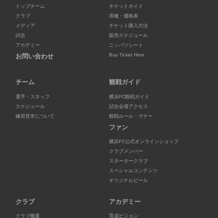
トップチーム
チケットガイド
クラブ
席種・価格表
メディア
チケット購入方法
試合
販売スケジュール
アカデミー
ニッパツシート
Buy Ticket Here
お問い合わせ
チーム
観戦ガイド
選手・スタッフ
横浜FC観戦ガイド
スケジュール
試合会場アクセス
練習見学について
観戦ルール・マナー
ファン
横浜FC公式オンラインショップ
クラブメンバー
スタータークラブ
スペシャルコンテンツ
オリジナルビール
クラブ
アカデミー
クラブ概要
育成ビジョン