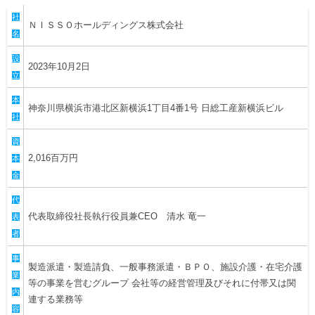
ヒストリー
クラブメンバー
社
育成ビジョン
パートナー
ＮＩＳＳＯホールディングス株式会社
サステナビリティ
名
スタータークラブ
試合日程・結果
パートナー一覧
設
お問い合わせ
ホームタウン活動
2023年10月2日
スペシャルコンテンツ
立
アカデミー選手
あしながドリーム基金
横浜FCスポーツクラブ
オリジナルビール
本
アカデミースタッフ
神奈川県横浜市港北区新横浜1丁目4番1号 日総工産新横浜ビル
お問い合わせ
社
ニッパツ横浜FCシーガルズ
フェニックスクラブ
資
ゲームスチュワード
2,016百万円
本
サッカースクール
学生インターンシップ
金
チアスクール
代
代表取締役社長執行役員兼CEO 清水 竜一
表
者
事
製造派遣・製造請負、一般事務派遣・ＢＰＯ、施設介護・在宅介護
業
等の事業を営むグループ 会社等の経営管理及びそれに付帯又は関
内
連する業務等
容