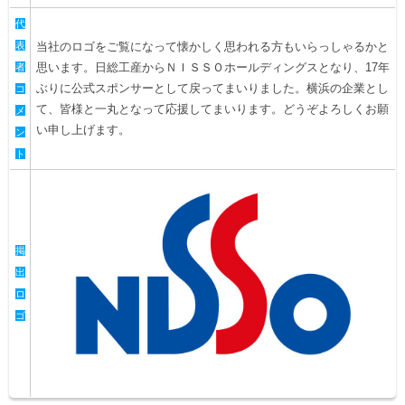
代
表
当社のロゴをご覧になって懐かしく思われる方もいらっしゃるかと
思います。日総工産からＮＩＳＳＯホールディングスとなり、17年
者
ぶりに公式スポンサーとして戻ってまいりました。横浜の企業とし
コ
て、皆様と一丸となって応援してまいります。どうぞよろしくお願
メ
い申し上げます。
ン
ト
掲
出
ロ
ゴ