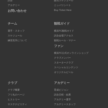
試合
販売スケジュール
アカデミー
ニッパツシート
Buy Ticket Here
お問い合わせ
チーム
観戦ガイド
選手・スタッフ
横浜FC観戦ガイド
スケジュール
試合会場アクセス
練習見学について
観戦ルール・マナー
ファン
横浜FC公式オンラインショップ
クラブメンバー
スタータークラブ
スペシャルコンテンツ
オリジナルビール
クラブ
アカデミー
クラブ概要
育成ビジョン
フリ丸のページ
試合日程・結果
ヒストリー
アカデミー選手
サステナビリティ
アカデミースタッフ