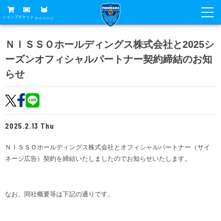
ショップ
チケット
マイページ
ニュース
ＮＩＳＳＯホールディングス株式会社と2025シ
ーズンオフィシャルパートナー契約締結のお知
グッズ
試合
らせ
ホームタウン
試合日程
チケット
トップチーム
順位表
チケットガイド
チーム
クラブ
2025.2.13 Thu
席種・価格表
選手・スタッフ
観戦ガイド
メディア
ＮＩＳＳＯホールディングス株式会社とオフィシャルパートナー（サイ
チケット購入方法
スケジュール
試合
ネージ広告）契約を締結いたしましたのでお知らせいたします。
横浜FC観戦ガイド
クラブ
販売スケジュール
練習見学について
アカデミー
試合会場アクセス
クラブ概要
ファン
ニッパツシート
なお、同社概要等は下記の通りです。
観戦ルール・マナー
フリ丸のページ
Buy Ticket Here
横浜FC公式オンラインショップ
アカデミー