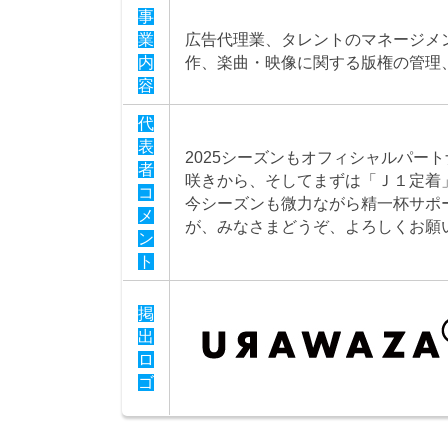
事
業
広告代理業、タレントのマネージメ
内
作、楽曲・映像に関する版権の管理
容
代
表
2025シーズンもオフィシャルパー
者
咲きから、そしてまずは「Ｊ１定着
コ
今シーズンも微力ながら精一杯サポ
メ
が、みなさまどうぞ、よろしくお願
ン
ト
掲
出
ロ
ゴ