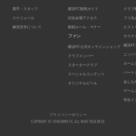
選手・スタッフ
横浜FC観戦ガイド
クラブ
スケジュール
試合会場アクセス
フリ丸
練習見学について
観戦ルール・マナー
ヒスト
ファン
サステ
横浜F
横浜FC公式オンラインショップ
ニッパ
クラブメンバー
ホーム
スタータークラブ
パート
スペシャルコンテンツ
あしな
オリジナルビール
ゲーム
学生イ
プライバシーポリシー
COPYRIGHT © YOKOHAMA FC. ALL RIGHT RESERVED.