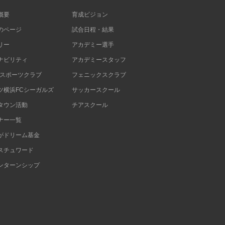
概要
育成ビジョン
のページ
試合日程・結果
リー
アカデミー選手
ナビリティ
アカデミースタッフ
Cスポーツクラブ
フェニックスクラブ
ツ横浜FCシーガルズ
サッカースクール
タウン活動
チアスクール
ナー一覧
がドリーム基金
スチュワード
ンターンシップ