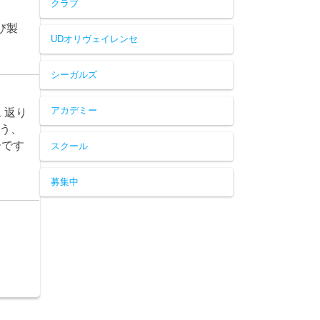
クラブ
び製
UDオリヴェイレンセ
シーガルズ
アカデミー
１返り
う、
ーです
スクール
募集中