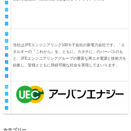
の
関
わ
り
代
表
当社はJFEエンジニアリング100％子会社の新電力会社です。「エ
者
ネルギーの『これから』を、ともに、カタチに」のパーパスのも
コ
と、JFEエンジニアリンググループの豊富な再エネ電源と技術力を
メ
結集し、皆様とともに持続可能な社会を実現してまいります。
ン
ト
掲
出
ロ
ゴ
カテゴリー