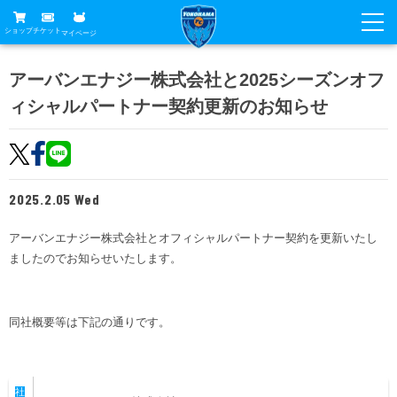
ショップ
チケット
マイページ
ニュース
アーバンエナジー株式会社と2025シーズンオフ
ィシャルパートナー契約更新のお知らせ
グッズ
試合
ホームタウン
試合日程
チケット
トップチーム
順位表
2025.2.05 Wed
チケットガイド
チーム
クラブ
席種・価格表
アーバンエナジー株式会社とオフィシャルパートナー契約を更新いたし
選手・スタッフ
観戦ガイド
メディア
ましたのでお知らせいたします。
チケット購入方法
スケジュール
試合
横浜FC観戦ガイド
クラブ
販売スケジュール
練習見学について
アカデミー
同社概要等は下記の通りです。
試合会場アクセス
クラブ概要
ファン
ニッパツシート
観戦ルール・マナー
フリ丸のページ
Buy Ticket Here
横浜FC公式オンラインショップ
アカデミー
社