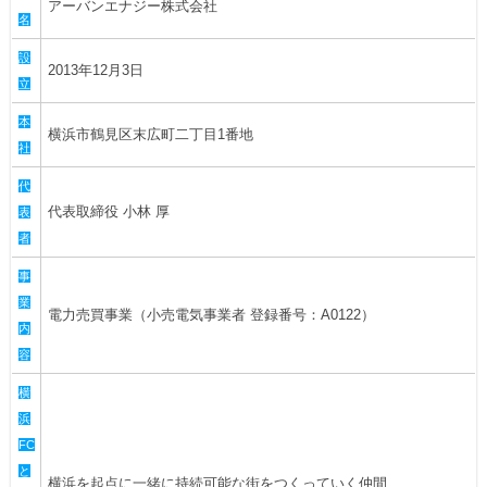
アーバンエナジー株式会社
ヒストリー
クラブメンバー
名
育成ビジョン
パートナー
サステナビリティ
設
スタータークラブ
2013年12月3日
試合日程・結果
立
パートナー一覧
お問い合わせ
ホームタウン活動
スペシャルコンテンツ
アカデミー選手
本
あしながドリーム基金
横浜市鶴見区末広町二丁目1番地
横浜FCスポーツクラブ
社
オリジナルビール
アカデミースタッフ
お問い合わせ
ニッパツ横浜FCシーガルズ
代
フェニックスクラブ
代表取締役 小林 厚
表
ゲームスチュワード
者
サッカースクール
学生インターンシップ
事
チアスクール
業
電力売買事業（小売電気事業者 登録番号：A0122）
内
容
横
浜
FC
と
横浜を起点に一緒に持続可能な街をつくっていく仲間