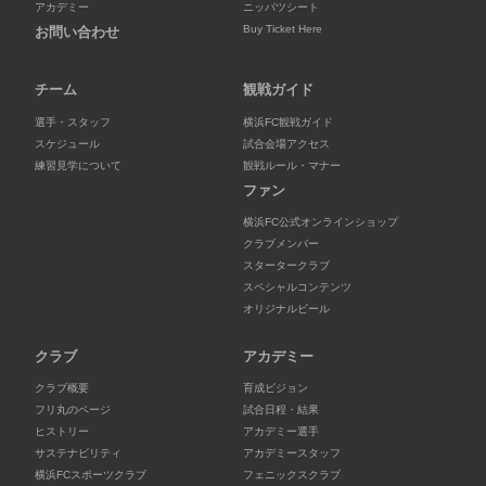
アカデミー
ニッパツシート
Buy Ticket Here
お問い合わせ
チーム
観戦ガイド
選手・スタッフ
横浜FC観戦ガイド
スケジュール
試合会場アクセス
練習見学について
観戦ルール・マナー
ファン
横浜FC公式オンラインショップ
クラブメンバー
スタータークラブ
スペシャルコンテンツ
オリジナルビール
クラブ
アカデミー
クラブ概要
育成ビジョン
フリ丸のページ
試合日程・結果
ヒストリー
アカデミー選手
サステナビリティ
アカデミースタッフ
横浜FCスポーツクラブ
フェニックスクラブ