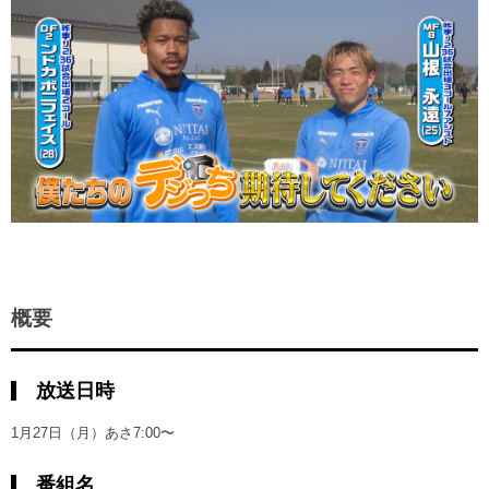
ヒストリー
クラブメンバー
育成ビジョン
パートナー
サステナビリティ
スタータークラブ
試合日程・結果
パートナー一覧
お問い合わせ
ホームタウン活動
スペシャルコンテンツ
アカデミー選手
あしながドリーム基金
横浜FCスポーツクラブ
オリジナルビール
アカデミースタッフ
お問い合わせ
ニッパツ横浜FCシーガルズ
フェニックスクラブ
ゲームスチュワード
サッカースクール
学生インターンシップ
チアスクール
概要
放送日時
1月27日（月）あさ7:00〜
番組名