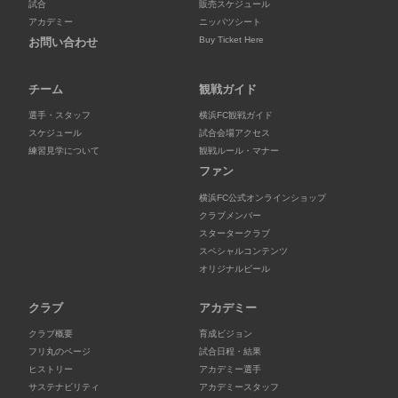
試合
販売スケジュール
アカデミー
ニッパツシート
Buy Ticket Here
お問い合わせ
チーム
観戦ガイド
選手・スタッフ
横浜FC観戦ガイド
スケジュール
試合会場アクセス
練習見学について
観戦ルール・マナー
ファン
横浜FC公式オンラインショップ
クラブメンバー
スタータークラブ
スペシャルコンテンツ
オリジナルビール
クラブ
アカデミー
クラブ概要
育成ビジョン
フリ丸のページ
試合日程・結果
ヒストリー
アカデミー選手
サステナビリティ
アカデミースタッフ