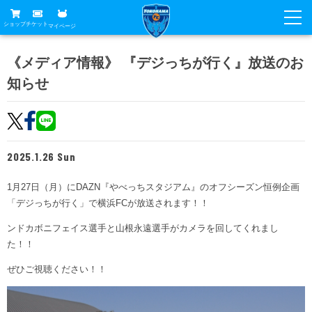
ショップ
チケット
マイページ
ニュース
《メディア情報》 『デジっちが行く』放送のお
知らせ
グッズ
試合
ホームタウン
試合日程
チケット
トップチーム
順位表
2025.1.26 Sun
チケットガイド
チーム
クラブ
席種・価格表
1月27日（月）にDAZN『やべっちスタジアム』のオフシーズン恒例企画
選手・スタッフ
観戦ガイド
メディア
「デジっちが行く」で横浜FCが放送されます！！
チケット購入方法
スケジュール
試合
横浜FC観戦ガイド
ンドカボニフェイス選手と山根永遠選手がカメラを回してくれまし
クラブ
販売スケジュール
た！！
練習見学について
アカデミー
試合会場アクセス
クラブ概要
ファン
ニッパツシート
ぜひご視聴ください！！
観戦ルール・マナー
フリ丸のページ
Buy Ticket Here
横浜FC公式オンラインショップ
アカデミー