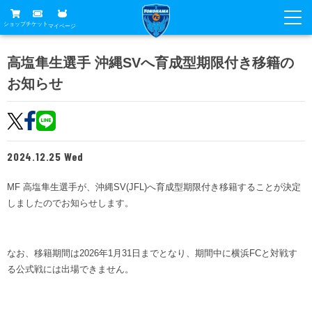
ショップ
チケット
マイページ
ニュース
高塩隼生選手 沖縄SVへ育成型期限付き移籍の
お知らせ
グッズ
試合
ホームタウン
試合日程
チケット
トップチーム
順位表
2024.12.25 Wed
チケットガイド
チーム
クラブ
席種・価格表
MF 高塩隼生選手が、沖縄SV(JFL)へ育成型期限付き移籍することが決定
選手・スタッフ
観戦ガイド
メディア
しましたのでお知らせします。
チケット購入方法
スケジュール
試合
横浜FC観戦ガイド
クラブ
販売スケジュール
練習見学について
アカデミー
なお、移籍期間は2026年1月31日までとなり、期間中に横浜FCと対戦す
試合会場アクセス
クラブ概要
ファン
ニッパツシート
る公式戦には出場できません。
観戦ルール・マナー
フリ丸のページ
Buy Ticket Here
横浜FC公式オンラインショップ
アカデミー