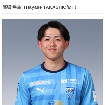
ヒストリー
クラブメンバー
高塩 隼生（Hayase TAKASHIO/MF）
育成ビジョン
パートナー
サステナビリティ
スタータークラブ
試合日程・結果
パートナー一覧
お問い合わせ
ホームタウン活動
スペシャルコンテンツ
アカデミー選手
あしながドリーム基金
横浜FCスポーツクラブ
オリジナルビール
アカデミースタッフ
お問い合わせ
ニッパツ横浜FCシーガルズ
フェニックスクラブ
ゲームスチュワード
サッカースクール
学生インターンシップ
チアスクール