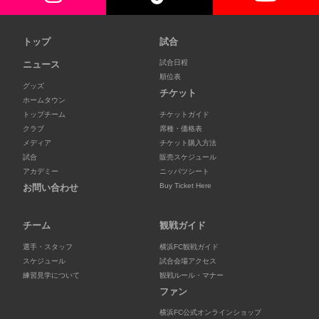
トップ
試合
試合日程
ニュース
順位表
グッズ
チケット
ホームタウン
トップチーム
チケットガイド
クラブ
席種・価格表
メディア
チケット購入方法
試合
販売スケジュール
アカデミー
ニッパツシート
Buy Ticket Here
お問い合わせ
チーム
観戦ガイド
選手・スタッフ
横浜FC観戦ガイド
スケジュール
試合会場アクセス
練習見学について
観戦ルール・マナー
ファン
横浜FC公式オンラインショップ