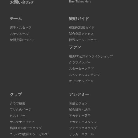
Buy Ticket Here
お問い合わせ
チーム
観戦ガイド
選手・スタッフ
横浜FC観戦ガイド
スケジュール
試合会場アクセス
練習見学について
観戦ルール・マナー
ファン
横浜FC公式オンラインショップ
クラブメンバー
スタータークラブ
スペシャルコンテンツ
オリジナルビール
クラブ
アカデミー
クラブ概要
育成ビジョン
フリ丸のページ
試合日程・結果
ヒストリー
アカデミー選手
サステナビリティ
アカデミースタッフ
横浜FCスポーツクラブ
フェニックスクラブ
ニッパツ横浜FCシーガルズ
サッカースクール