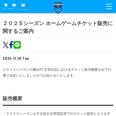
ショップ
チケット
マイページ
ニュース
２０２５シーズン ホームゲームチケット販売に
関するご案内
グッズ
試合
ホームタウン
試合日程
チケット
トップチーム
順位表
2024.11.19 Tue
チケットガイド
チーム
クラブ
席種・価格表
２０２５シーズンの横浜FC主管試合におけるチケット販売概要を以下の
選手・スタッフ
観戦ガイド
メディア
通り決定いたしましたのでお知らせいたします。
チケット購入方法
スケジュール
試合
横浜FC観戦ガイド
クラブ
販売スケジュール
練習見学について
アカデミー
試合会場アクセス
クラブ概要
販売概要
ファン
ニッパツシート
観戦ルール・マナー
フリ丸のページ
Buy Ticket Here
横浜FC公式オンラインショップ
アカデミー
・２０２５シーズンも引き続き全席指定席でのチケット販売となります