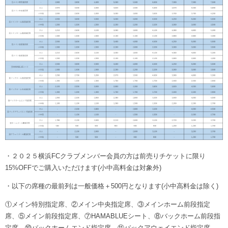
・２０２５横浜FCクラブメンバー会員の方は前売りチケットに限り
15%OFFでご購入いただけます(小中高料金は対象外)
・以下の席種の最前列は一般価格＋500円となります(小中高料金は除く)
①メイン特別指定席、②メイン中央指定席、③メインホーム前段指定
席、⑤メイン前段指定席、⑦HAMABLUEシート、⑧バックホーム前段指
定席、⑩バックホームエンド指定席、⑪バックアウェイエンド指定席