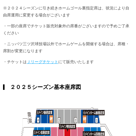
ヒストリー
クラブメンバー
※２０２４シーズンに引き続きホームゴール裏指定席は、状況により自
育成ビジョン
パートナー
サステナビリティ
由席運用に変更する場合がございます
スタータークラブ
試合日程・結果
パートナー一覧
・一部の座席でチケット販売対象外の席番がございますので予めご了承
お問い合わせ
ホームタウン活動
スペシャルコンテンツ
ください
アカデミー選手
あしながドリーム基金
横浜FCスポーツクラブ
オリジナルビール
・ニッパツ三ツ沢球技場以外でホームゲームを開催する場合は、席種・
アカデミースタッフ
お問い合わせ
席割が変更になります
ニッパツ横浜FCシーガルズ
フェニックスクラブ
・チケットは
Ｊリーグチケット
にて販売いたします
ゲームスチュワード
サッカースクール
学生インターンシップ
チアスクール
２０２５シーズン基本座席図