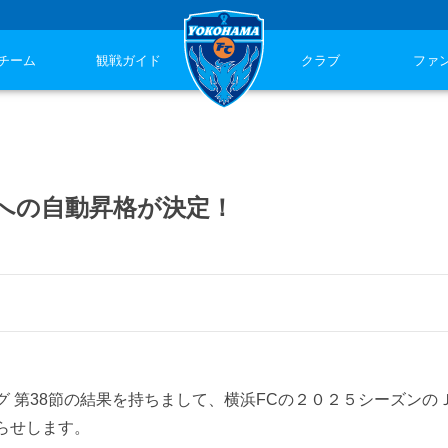
チーム
観戦ガイド
クラブ
ファ
への自動昇格が決定！
 第38節の結果を持ちまして、横浜FCの２０２５シーズンの
らせします。