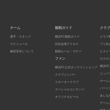
チーム
観戦ガイド
クラ
選手・スタッフ
横浜FC観戦ガイド
クラブ
スケジュール
試合会場アクセス
フリ丸
練習見学について
観戦ルール・マナー
ヒスト
ファン
サステ
横浜F
横浜FC公式オンラインショップ
ニッパ
クラブメンバー
ホーム
スタータークラブ
パート
スペシャルコンテンツ
あしな
オリジナルビール
ゲーム