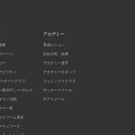
ブ
アカデミー
概要
育成ビジョン
のページ
試合日程・結果
リー
アカデミー選手
ナビリティ
アカデミースタッフ
Cスポーツクラブ
フェニックスクラブ
ツ横浜FCシーガルズ
サッカースクール
タウン活動
チアスクール
ナー一覧
がドリーム基金
スチュワード