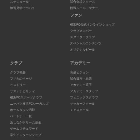
スケジュール
試合会場アクセス
練習見学について
観戦ルール・マナー
ファン
横浜FC公式オンラインショップ
クラブメンバー
スタータークラブ
スペシャルコンテンツ
オリジナルビール
クラブ
アカデミー
クラブ概要
育成ビジョン
フリ丸のページ
試合日程・結果
ヒストリー
アカデミー選手
サステナビリティ
アカデミースタッフ
横浜FCスポーツクラブ
フェニックスクラブ
ニッパツ横浜FCシーガルズ
サッカースクール
ホームタウン活動
チアスクール
パートナー一覧
あしながドリーム基金
ゲームスチュワード
学生インターンシップ