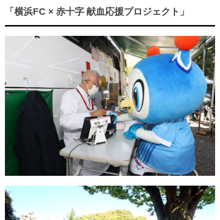
ヒストリー
クラブメンバー
「横浜FC × 赤十字 献血応援プロジェクト」
育成ビジョン
パートナー
サステナビリティ
スタータークラブ
試合日程・結果
パートナー一覧
お問い合わせ
ホームタウン活動
スペシャルコンテンツ
アカデミー選手
あしながドリーム基金
横浜FCスポーツクラブ
オリジナルビール
アカデミースタッフ
お問い合わせ
ニッパツ横浜FCシーガルズ
フェニックスクラブ
ゲームスチュワード
サッカースクール
学生インターンシップ
チアスクール