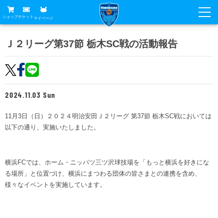
ショップ
チケット
マイページ
ニュース
Ｊ２リーグ第37節 栃木SC戦の活動報告
グッズ
試合
ホームタウン
試合日程
チケット
2024.11.03 Sun
トップチーム
順位表
チケットガイド
チーム
11月3日（日）２０２４明治安田Ｊ２リーグ 第37節 栃木SC戦においては
クラブ
以下の通り、実施いたしました。
席種・価格表
選手・スタッフ
観戦ガイド
メディア
チケット購入方法
スケジュール
試合
横浜FC観戦ガイド
クラブ
横浜FCでは、ホーム・ニッパツ三ツ沢球技場を「もっと横浜を好きにな
販売スケジュール
練習見学について
る場所」と位置づけ、横浜にまつわる団体の皆さまとの連携を含め、
アカデミー
試合会場アクセス
クラブ概要
様々なイベントを実施しています。
ファン
ニッパツシート
観戦ルール・マナー
フリ丸のページ
Buy Ticket Here
横浜FC公式オンラインショップ
アカデミー